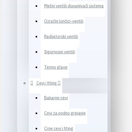
Mešni ventili dopunjivači sistema
Ozračni lončici-ventili
Radijatorski ventili
Sigurnosni ventili
Termo glave
Cevi i fiting
Bakarne cevi
Cevi za podno grejanje
Crne cevi i fiting