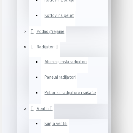
Kotlovi na struju
Kotlovi na pelet
Podno grejanje
Radijatori
Aluminijumski radijatori
Panelni radijatori
Pribor za radijatore i sušaće
Ventili
Kugla ventili