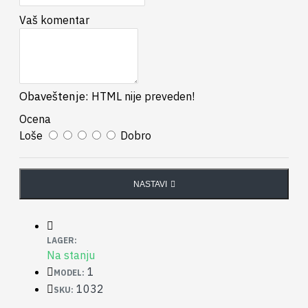
Vaš komentar
Obaveštenje:
HTML nije preveden!
Ocena
Loše
Dobro
NASTAVI
LAGER:
Na stanju
1
MODEL:
1032
SKU: