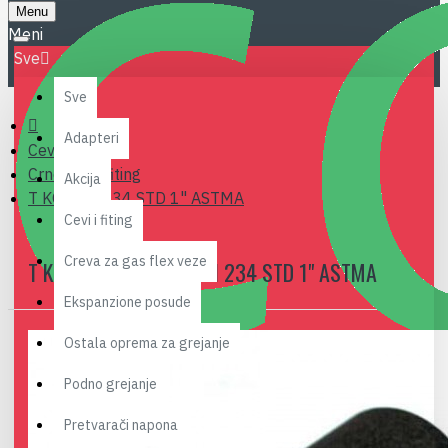
Menu
Sve
Sve
Adapteri
Cevi i fiting
Crne cevi i fiting
Akcija
T KOMAD 234 STD 1" ASTMA
Cevi i fiting
Creva za gas flex veze
T KOMAD CRNI BESAVNI 234 STD 1" ASTMA
Ekspanzione posude
Ostala oprema za grejanje
Podno grejanje
Pretvarači napona