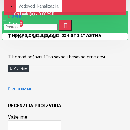
Vodovod i kanalizacija
0 stavki(a) - 0,00RSD
OPIS
0
T KOMAD CRNI BESAVNI 234 STD 1" ASTMA
Vaša korpa je prazna!
T komad bešavni 1"za šavne i bešavne crne cevi
RECENZIJE
RECENZIJA PROIZVODA
Vaše ime