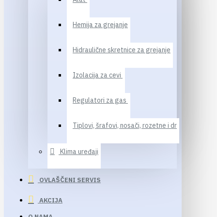
Hemija za grejanje
Hidraulične skretnice za grejanje
Izolacija za cevi
Regulatori za gas
Tiplovi, šrafovi, nosači, rozetne i dr
Klima uređaji
OVLAŠČENI SERVIS
AKCIJA
O NAMA