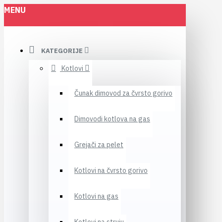
MENU
KATEGORIJE
Kotlovi
Čunak dimovod za čvrsto gorivo
Dimovodi kotlova na gas
Grejači za pelet
Kotlovi na čvrsto gorivo
Kotlovi na gas