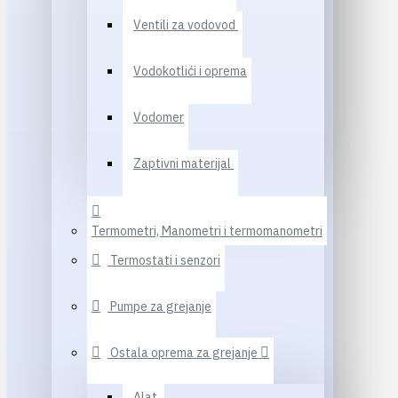
Ventili za vodovod
Vodokotlići i oprema
Vodomer
Zaptivni materijal
Termometri, Manometri i termomanometri
Termostati i senzori
Pumpe za grejanje
Ostala oprema za grejanje
Alat