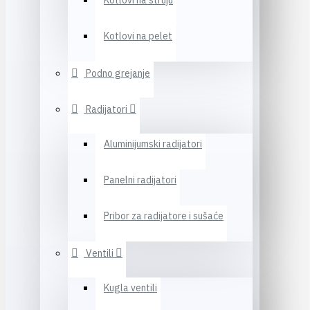
Kotlovi na struju
Kotlovi na pelet
Podno grejanje
Radijatori
Aluminijumski radijatori
Panelni radijatori
Pribor za radijatore i sušaće
Ventili
Kugla ventili