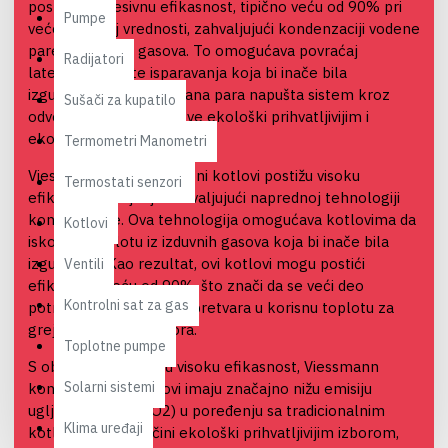
postižu impresivnu efikasnost, tipično veću od 90% pri
Pumpe
većoj grejnoj vrednosti, zahvaljujući kondenzaciji vodene
pare iz izduvnih gasova. To omogućava povraćaj
Radijatori
latentne toplote isparavanja koja bi inače bila
izgubljena. Kondenzovana para napušta sistem kroz
Sušači za kupatilo
odvod, čineći ove kotlove ekološki prihvatljivijim i
ekonomičnijim.
Termometri Manometri
Viessmann kondenzacioni kotlovi postižu visoku
Termostati senzori
efikasnost grejanja zahvaljujući naprednoj tehnologiji
kondenzacije. Ova tehnologija omogućava kotlovima da
Kotlovi
iskoriste toplotu iz izduvnih gasova koja bi inače bila
izgubljena. Kao rezultat, ovi kotlovi mogu postići
Ventili
efikasnost veću od 90%, što znači da se veći deo
Kontrolni sat za gas
potrošenog energenta pretvara u korisnu toplotu za
grejanje vašeg prostora.
Toplotne pumpe
S obzirom na njihovu visoku efikasnost, Viessmann
Solarni sistemi
kondenzacioni kotlovi imaju značajno nižu emisiju
ugljen-dioksida (CO2) u poređenju sa tradicionalnim
Klima uređaji
kotlovima. Ovo ih čini ekološki prihvatljivijim izborom,