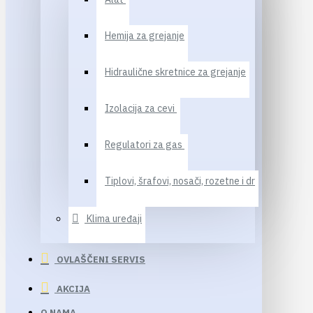
Hemija za grejanje
Hidraulične skretnice za grejanje
Izolacija za cevi
Regulatori za gas
Tiplovi, šrafovi, nosači, rozetne i dr
Klima uređaji
OVLAŠČENI SERVIS
AKCIJA
O NAMA