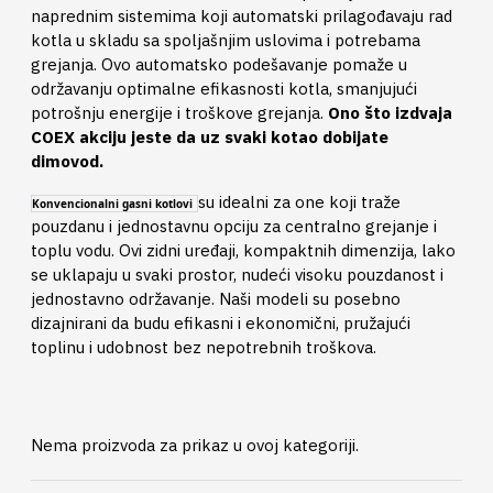
naprednim sistemima koji automatski prilagođavaju rad
kotla u skladu sa spoljašnjim uslovima i potrebama
grejanja. Ovo automatsko podešavanje pomaže u
održavanju optimalne efikasnosti kotla, smanjujući
potrošnju energije i troškove grejanja.
Ono što izdvaja
COEX akciju jeste da uz svaki kotao dobijate
dimovod.
su idealni za one koji traže
Konvencionalni gasni kotlovi
pouzdanu i jednostavnu opciju za centralno grejanje i
toplu vodu. Ovi zidni uređaji, kompaktnih dimenzija, lako
se uklapaju u svaki prostor, nudeći visoku pouzdanost i
jednostavno održavanje. Naši modeli su posebno
dizajnirani da budu efikasni i ekonomični, pružajući
toplinu i udobnost bez nepotrebnih troškova.
Nema proizvoda za prikaz u ovoj kategoriji.