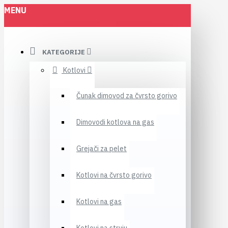
MENU
KATEGORIJE
Kotlovi
Čunak dimovod za čvrsto gorivo
Dimovodi kotlova na gas
Grejači za pelet
Kotlovi na čvrsto gorivo
Kotlovi na gas