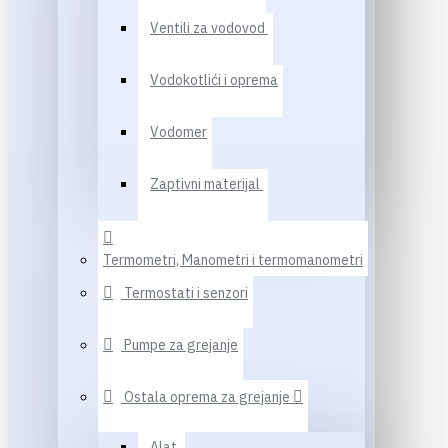
Ventili za vodovod
Vodokotlići i oprema
Vodomer
Zaptivni materijal
Termometri, Manometri i termomanometri
Termostati i senzori
Pumpe za grejanje
Ostala oprema za grejanje
Alat