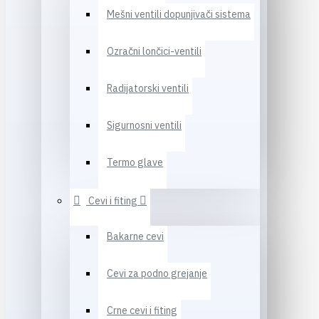
Mešni ventili dopunjivači sistema
Ozračni lončici-ventili
Radijatorski ventili
Sigurnosni ventili
Termo glave
Cevi i fiting
Bakarne cevi
Cevi za podno grejanje
Crne cevi i fiting