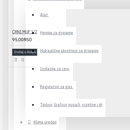
Alat
CRNI MUF 1/2
Hemija za grejanje
95,00RSD
Hidraulične skretnice za grejanje
Dodaj u korpu
Izolacija za cevi
Regulatori za gas
Tiplovi, šrafovi, nosači, rozetne i dr
Klima uređaji