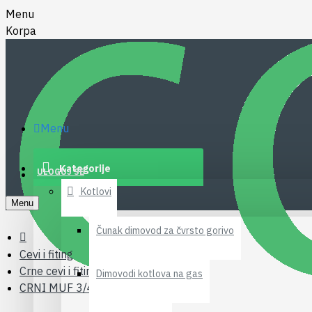
Menu
Korpa
Menu
Kategorije
ULOGUJ SE
Kotlovi
Menu
Čunak dimovod za čvrsto gorivo
Cevi i fiting
Crne cevi i fiting
Dimovodi kotlova na gas
CRNI MUF 3/4