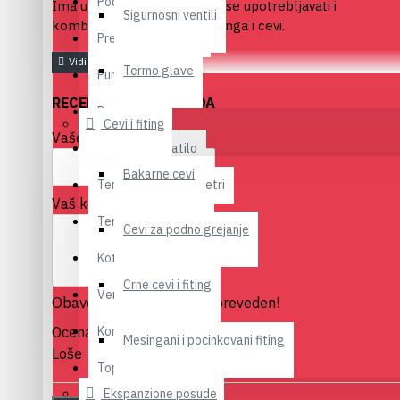
Podno grejanje
Ima unutrašnji navoj i može se upotrebljavati i
Sigurnosni ventili
kombinovati uz sve vrste fitinga i cevi.
Pretvarači napona
Termo glave
Pumpe
RECENZIJA PROIZVODA
Radijatori
Cevi i fiting
Vaše ime
Sušači za kupatilo
Bakarne cevi
Termometri Manometri
Vaš komentar
Termostati senzori
Cevi za podno grejanje
Kotlovi
Crne cevi i fiting
Ventili
Obaveštenje:
HTML nije preveden!
Kontrolni sat za gas
Ocena
Mesingani i pocinkovani fiting
Loše
Dobro
Toplotne pumpe
Ekspanzione posude