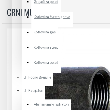
Grejači za pelet
CRNI MUF 3/4
Kotlovi na čvrsto gorivo
Kotlovi na gas
Kotlovi na struju
Kotlovi na pelet
Podno grejanje
Radijatori
Aluminijumski radijatori