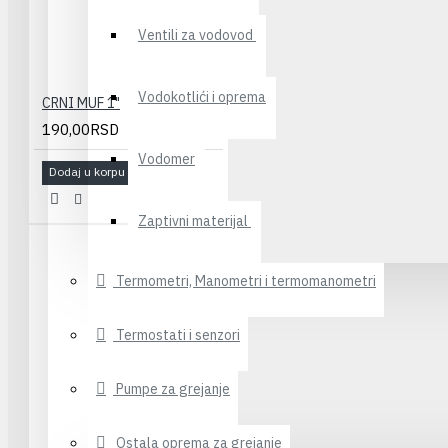
Ventili za vodovod
Vodokotlići i oprema
CRNI MUF 1"
190,00RSD
Vodomer
Dodaj u korpu
Zaptivni materijal
Termometri, Manometri i termomanometri
Termostati i senzori
Pumpe za grejanje
Ostala oprema za grejanje