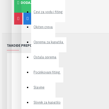
DODAJ U KORPU
Cevi za vodu i fiting
Okiten creva
Oprema za kupatila
TAKOĐE PREPORUČUJEMO
Ostala oprema
Pocinkovani fiting
Slavine
Slivnik za kupatilo