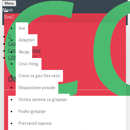
Menu
Sve
Sve
Adapteri
Cevi i fiting
Crne cevi i fiting
Akcija
CRNI MUF 1"
Cevi i fiting
Creva za gas flex veze
CRNI MUF 1"
Ekspanzione posude
Ostala oprema za grejanje
Podno grejanje
Pretvarači napona