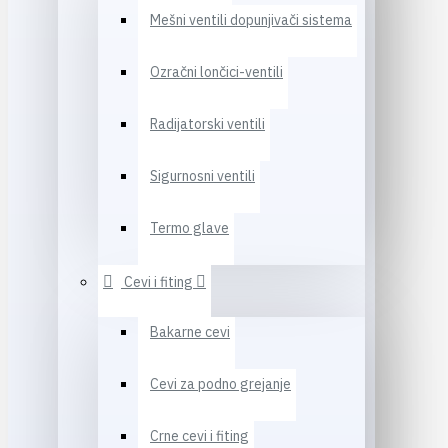
Mešni ventili dopunjivači sistema
Ozračni lončici-ventili
Radijatorski ventili
Sigurnosni ventili
Termo glave
Cevi i fiting
Bakarne cevi
Cevi za podno grejanje
Crne cevi i fiting