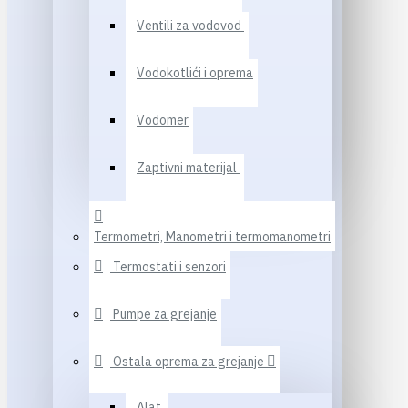
Ventili za vodovod
Vodokotlići i oprema
Vodomer
Zaptivni materijal
Termometri, Manometri i termomanometri
Termostati i senzori
Pumpe za grejanje
Ostala oprema za grejanje
Alat