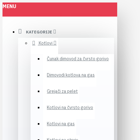
MENU
KATEGORIJE
Kotlovi
Čunak dimovod za čvrsto gorivo
Dimovodi kotlova na gas
Grejači za pelet
Kotlovi na čvrsto gorivo
Kotlovi na gas