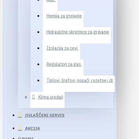
Hemija za grejanje
Hidraulične skretnice za grejanje
Izolacija za cevi
Regulatori za gas
Tiplovi, šrafovi, nosači, rozetne i dr
Klima uređaji
OVLAŠČENI SERVIS
AKCIJA
O NAMA