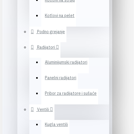
Kotlovi na struju
Kotlovi na pelet
Podno grejanje
Radijatori
Aluminijumski radijatori
Panelni radijatori
Pribor za radijatore i sušaće
Ventili
Kugla ventili