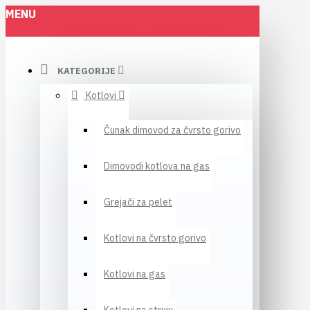
MENU
KATEGORIJE
Kotlovi
Čunak dimovod za čvrsto gorivo
Dimovodi kotlova na gas
Grejači za pelet
Kotlovi na čvrsto gorivo
Kotlovi na gas