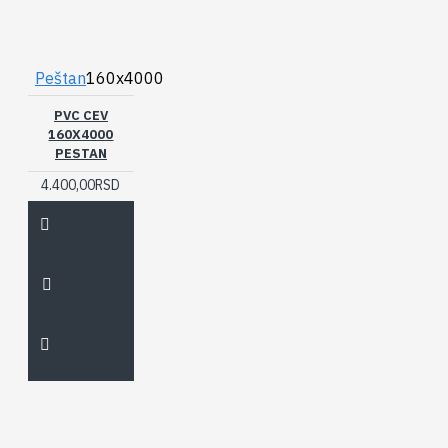
Peštan
160x4000
PVC CEV
160X4000
PESTAN
4.400,00RSD