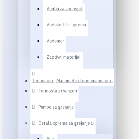
Ventili za vodovod
Vodokotlići i oprema
Vodomer
Zaptivni materijal
Termometri, Manometri i termomanometri
Termostati i senzori
Pumpe za grejanje
Ostala oprema za grejanje
Alat