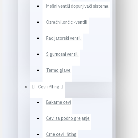
Mešni ventili dopunjivači sistema
Ozračni lončici-ventili
Radijatorski ventili
Sigurnosni ventili
Termo glave
Cevi i fiting
Bakarne cevi
Cevi za podno grejanje
Crne cevi i fiting