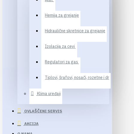
Hemija za grejanje
Hidraulične skretnice za grejanje
Izolacija za cevi
Regulatori za gas
Tiplovi, šrafovi, nosači, rozetne i dr
Klima uređaji
OVLAŠČENI SERVIS
AKCIJA
O NAMA