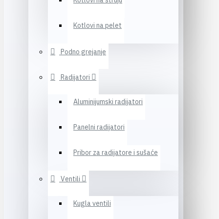
Kotlovi na struju
Kotlovi na pelet
Podno grejanje
Radijatori
Aluminijumski radijatori
Panelni radijatori
Pribor za radijatore i sušaće
Ventili
Kugla ventili