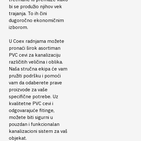
bi se produžio njihov vek
trajanja. To ih čini
dugoročno ekonomičnim
izborom.
U Coex radnjama možete
pronaći širok asortiman
PVC cevi za kanalizaciju
različitih veličina i oblika.
Naša stručna ekipa će vam
pružiti podršku i pomoći
vam da odaberete prave
proizvode za vaše
specifične potrebe. Uz
kvalitetne PVC cevi i
odgovarajuće fitinge,
možete biti sigurni u
pouzdan i funkcionalan
kanalizacioni sistem za vaš
objekat.