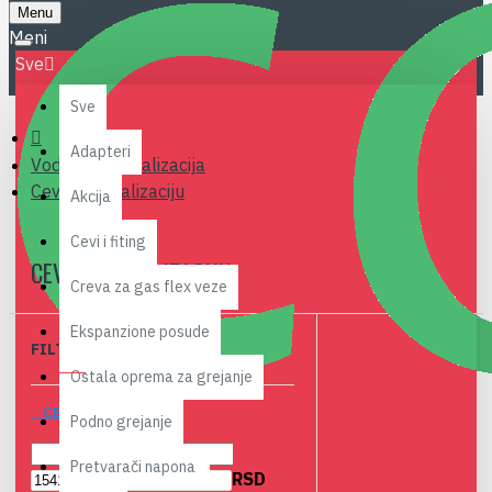
Menu
Sve
Sve
Adapteri
Vodovod i kanalizacija
Cevi za kanalizaciju
Akcija
Cevi i fiting
CEVI ZA KANALIZACIJU
Creva za gas flex veze
Ekspanzione posude
FILTER
Izbriši
Ostala oprema za grejanje
CENA
Podno grejanje
Pretvarači napona
RSD