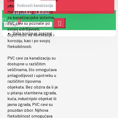
cevi, PVC (polivinil-hlorid) je
Vodovod i kanalizacija
jedan od najpopularnijih
materijala koji se koriste
0 stavki(a) - 0,00RSD
za kanalizacijske sisteme.
0
PVC cevi su poznate po
svojoj izdržljivosti,
Vaša korpa je prazna!
otpornosti na hemikalije i
koroziju, kao i po svojoj
fleksibilnosti.
PVC cevi za kanalizaciju su
dostupne u različitim
veličinama, što omogućava
prilagodljivost i upotrebu u
različitim tipovima
objekata. Bez obzira da li je
u pitanju stambena zgrada,
kuća, industrijski objekat ili
javna zgrada, PVC cevi su
pouzdan izbor. Njihova
fleksibilnost omogućava