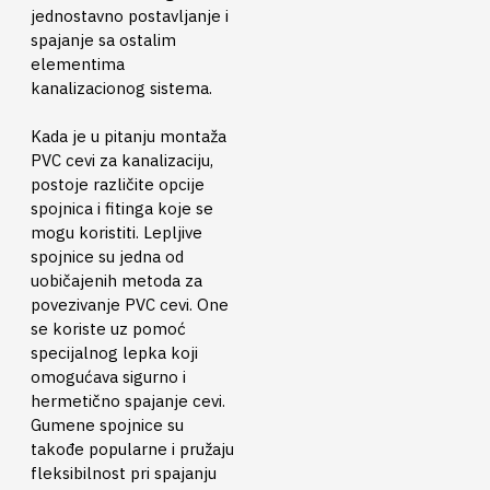
jednostavno postavljanje i
spajanje sa ostalim
elementima
kanalizacionog sistema.
Kada je u pitanju montaža
PVC cevi za kanalizaciju,
postoje različite opcije
spojnica i fitinga koje se
mogu koristiti. Lepljive
spojnice su jedna od
uobičajenih metoda za
povezivanje PVC cevi. One
se koriste uz pomoć
specijalnog lepka koji
omogućava sigurno i
hermetično spajanje cevi.
Gumene spojnice su
takođe popularne i pružaju
fleksibilnost pri spajanju