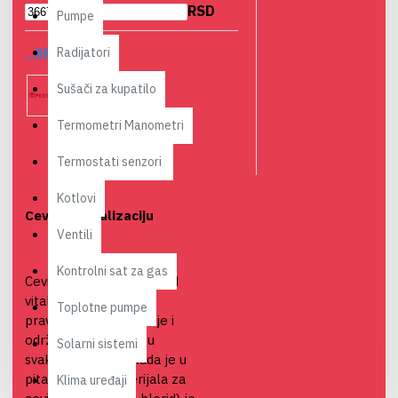
RSD
Pumpe
Radijatori
BREND
Sušači za kupatilo
Peštan
Termometri Manometri
Termostati senzori
Kotlovi
Cevi za kanalizaciju
Ventili
Kontrolni sat za gas
Cevi za kanalizaciju su od
vitalnog značaja za
Toplotne pumpe
pravilno funkcionisanje i
održavanje higijene u
Solarni sistemi
svakom objektu. Kada je u
pitanju izbor materijala za
Klima uređaji