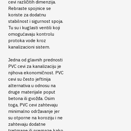
cevi različitih dimenzija.
Rebraste spojnice se
koriste za dodatnu
stabilnost i sigurnost spoja.
Tu su i kuglasti ventili koji
omogućavaju kontrolu
protoka vode kroz
kanalizacioni sistem.
Jedna od glavnih prednosti
PVC cevi za kanalizaciju je
njihova ekonomičnost. PVC
cevi su često jeftinija
alternativa u odnosu na
druge materijale poput
betona ili gvožđa. Osim
toga, PVC cevi zahtevaju
minimalno održavanje jer
su otporne na koroziju i ne
zahtevaju dodatne
tretmane ili premaze kako