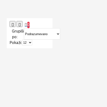
0
Grupiši
po:
Pokaži: