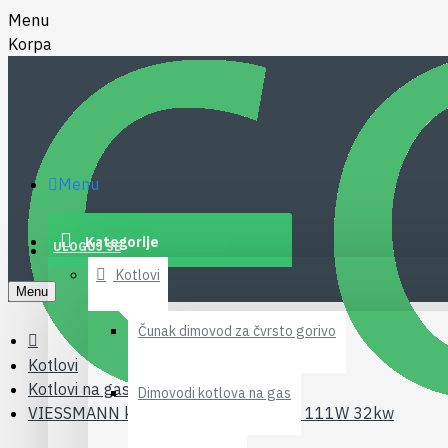
Menu
Korpa
Menu
Kategorije
ULOGUJ SE
Kotlovi
Menu
Čunak dimovod za čvrsto gorivo
Kotlovi
Kotlovi na gas
Dimovodi kotlova na gas
VIESSMANN kotao na gas VITODENS 111W 32kw