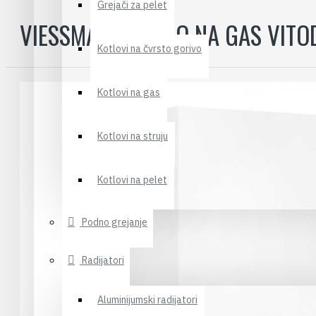
Grejači za pelet
VIESSMANN KOTAO NA GAS VITO
Kotlovi na čvrsto gorivo
Kotlovi na gas
Kotlovi na struju
Kotlovi na pelet
Podno grejanje
Radijatori
Aluminijumski radijatori