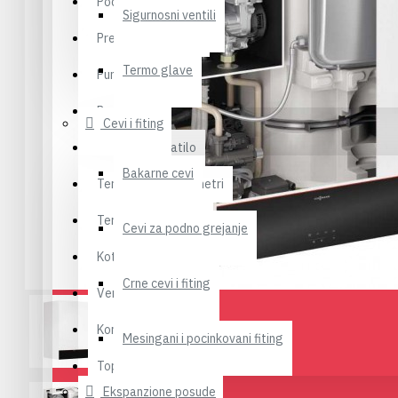
Podno grejanje
Sigurnosni ventili
Pretvarači napona
Termo glave
Pumpe
Radijatori
Cevi i fiting
Sušači za kupatilo
Bakarne cevi
Termometri Manometri
Termostati senzori
Cevi za podno grejanje
Kotlovi
Crne cevi i fiting
Ventili
Kontrolni sat za gas
Mesingani i pocinkovani fiting
Toplotne pumpe
Ekspanzione posude