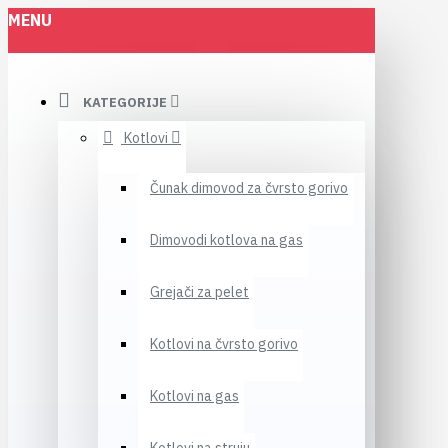
MENU
KATEGORIJE
Kotlovi
Čunak dimovod za čvrsto gorivo
Dimovodi kotlova na gas
Grejači za pelet
Kotlovi na čvrsto gorivo
Kotlovi na gas