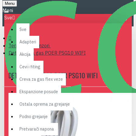
Menu
Sve
Sve
Adapteri
Termostati senzori
Detektor za gas POER PSG10 WIFI
Akcija
Cevi i fiting
DETEKTOR ZA GAS POER PSG10 WIFI
Creva za gas flex veze
Ekspanzione posude
Ostala oprema za grejanje
Podno grejanje
Pretvarači napona