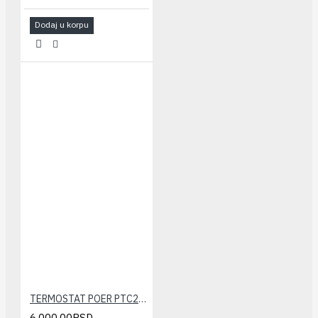
Dodaj u korpu
TERMOSTAT POER PTC20(žični - wifi)
6.000,00RSD