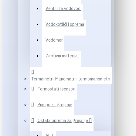
Ventili za vodovod
Vodokotlići i oprema
Vodomer
Zaptivni materijal
Termometri, Manometri i termomanometri
Termostati i senzori
Pumpe za grejanje
Ostala oprema za grejanje
Alat