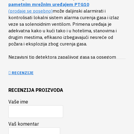
pametnim mrežnim uređajem PTG10
(prodaje se posebno)
može daljinski alarmirati i
kontrolisati lokalni sistem alarma curenja gasa i izlaz
veze sa solenoidnim ventilom. Primena uređaja je
adekvatna kako u kući tako i u hotelima, stanovima i
drugim mestima, efikasno izbegavajući nesreće od
požara i eksplozija zbog curenja gasa.
Nezavisni tip detektora zapaljivog gasa sa opsegom
merenja od 0~100%LEL
RECENZIJE
Glavne funkcije i karakteristike
RECENZIJA PROIZVODA
· Gasni senzori visoke pouzdanosti
· Modularni senzor koji se lako menja, održava i kalibriše
Vaše ime
· Brz odziv, nula drifta, visoka preciznost i niska
potrošnja energije
· Kontroliše ga mikroprocesor i ima brz odgovor, visoku
pouzdanost i nisku stopu kvarova
Vaš komentar
· Zvučni i svetlosni alarm na mestu događaja