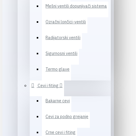
Mešni ventili dopunjivači sistema
Ozračni lončici-ventili
Radijatorski ventili
Sigurnosni ventili
Termo glave
Cevi i fiting
Bakarne cevi
Cevi za podno grejanje
Crne cevi i fiting