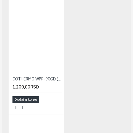
Materijal kučišta ABS, UL 94V0
Mesto rada unutrašnjost
Težina Oko 270g
Dimenzije D x Šx V, mm ：111 x 71 x
43 (sa zadnjim panelom)
Opcioni uređaj Gasni solenoidni ventil
COTHERMO WPR-90GD (nalegajući termostat)
1.200,00RSD
Dodaj u korpu