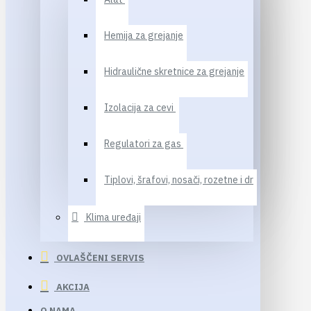
Hemija za grejanje
Hidraulične skretnice za grejanje
Izolacija za cevi
Regulatori za gas
Tiplovi, šrafovi, nosači, rozetne i dr
Klima uređaji
OVLAŠČENI SERVIS
AKCIJA
O NAMA