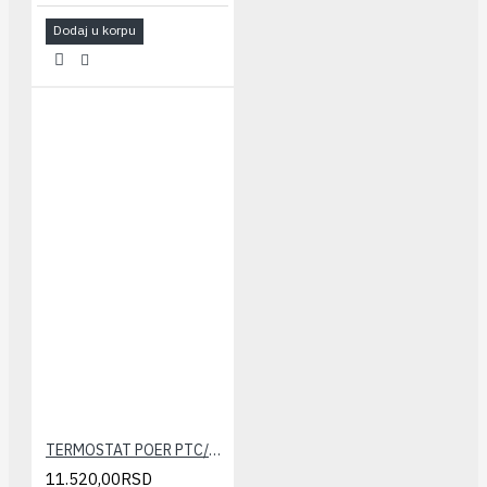
Dodaj u korpu
TERMOSTAT POER PTC/PTR/PTG(wifi, bežični)
11.520,00RSD