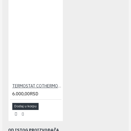
TERMOSTAT COTHERMO C7 RF(bežični, programski)
6.000,00RSD
Dodaj u korpu
OD ISTOG PROIZVOĐAČA