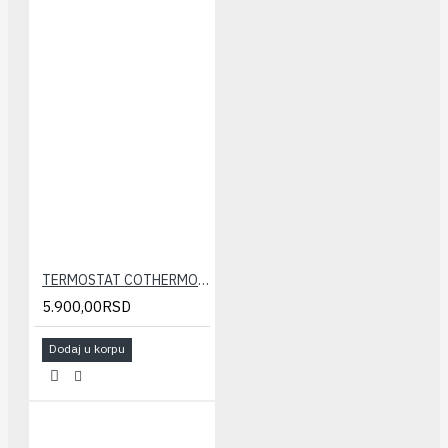
TERMOSTAT COTHERMO C3 RF(bežični, ne programski)
5.900,00RSD
Dodaj u korpu