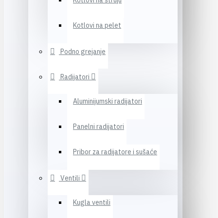
Kotlovi na struju
Kotlovi na pelet
Podno grejanje
Radijatori
Aluminijumski radijatori
Panelni radijatori
Pribor za radijatore i sušaće
Ventili
Kugla ventili