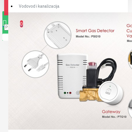
Vodovod i kanalizacija
0 stavki(a) - 0,00RSD
0
Vaša korpa je prazna!