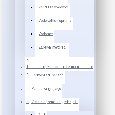
Ventili za vodovod
Vodokotlići i oprema
Vodomer
Zaptivni materijal
Termometri, Manometri i termomanometri
Termostati i senzori
Pumpe za grejanje
Ostala oprema za grejanje
Alat