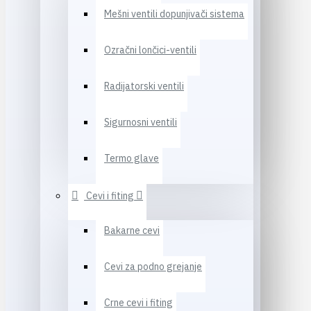
Mešni ventili dopunjivači sistema
Ozračni lončici-ventili
Radijatorski ventili
Sigurnosni ventili
Termo glave
Cevi i fiting
Bakarne cevi
Cevi za podno grejanje
Crne cevi i fiting