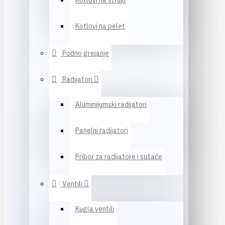
Kotlovi na struju
Kotlovi na pelet
Podno grejanje
Radijatori
Aluminijumski radijatori
Panelni radijatori
Pribor za radijatore i sušaće
Ventili
Kugla ventili