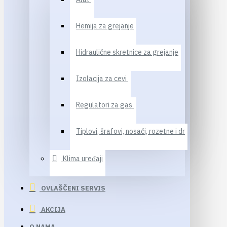
Hemija za grejanje
Hidraulične skretnice za grejanje
Izolacija za cevi
Regulatori za gas
Tiplovi, šrafovi, nosači, rozetne i dr
Klima uređaji
OVLAŠČENI SERVIS
AKCIJA
O NAMA