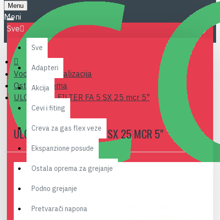
Menu
Sve
Sve
Adapteri
Vodovod i kanalizacija
Ostala oprema
Akcija
ULOZAK ZA FILTER FA 5 SX 25 mcr 5"
Cevi i fiting
Creva za gas flex veze
ULOZAK ZA FILTER FA 5 SX 25 MCR 5"
Ekspanzione posude
Ostala oprema za grejanje
Podno grejanje
Pretvarači napona