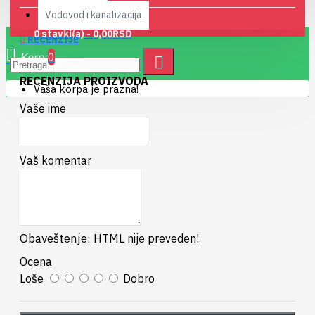
Vodovod i kanalizacija
0 stavki(a) - 0,00RSD
RECENZIJE
0
RECENZIJA PROIZVODA
Vaša korpa je prazna!
Vaše ime
Vaš komentar
Obaveštenje:
HTML nije preveden!
Ocena
Loše
Dobro