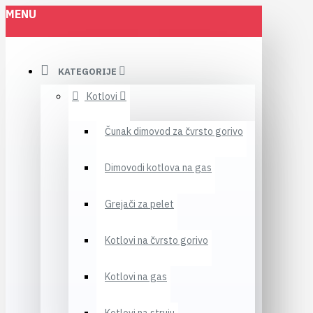
MENU
KATEGORIJE
Kotlovi
Čunak dimovod za čvrsto gorivo
Dimovodi kotlova na gas
Grejači za pelet
Kotlovi na čvrsto gorivo
Kotlovi na gas