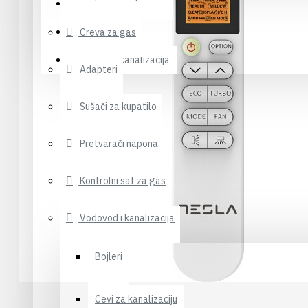
Solarni sistemi
Klima uređaji
Creva za gas
Vodovod i kanalizacija
Adapteri
Sušači za kupatilo
Pretvarači napona
Kontrolni sat za gas
Vodovod i kanalizacija
Bojleri
Cevi za kanalizaciju