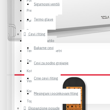
Podno grejanje
Sigurnosni ventili
Pretvarači napona
Termo glave
Pumpe
Radijatori
Cevi i fiting
Sušači za kupatilo
Bakarne cevi
Termometri Manometri
Termostati senzori
Cevi za podno grejanje
Kotlovi
Crne cevi i fiting
Ventili
Kontrolni sat za gas
Mesingani i pocinkovani fiting
Toplotne pumpe
Ekspanzione posude