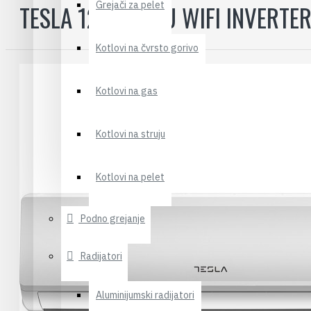
Grejači za pelet
TESLA 12000 BTU WIFI INVERTE
Kotlovi na čvrsto gorivo
Kotlovi na gas
Kotlovi na struju
Kotlovi na pelet
Podno grejanje
Radijatori
Aluminijumski radijatori