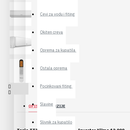
Cevi za vodu i fiting
Okiten creva
Oprema za kupatila
Ostala oprema
Pocinkovani fiting
Slavine
OPIS
RECENZIJE
Slivnik za kupatilo