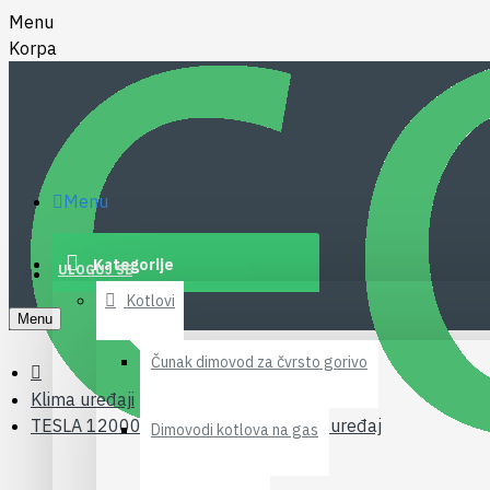
Menu
Korpa
Menu
Kategorije
ULOGUJ SE
Kotlovi
Menu
Čunak dimovod za čvrsto gorivo
Klima uređaji
TESLA 12000 BTU wifi inverter klima uređaj
Dimovodi kotlova na gas