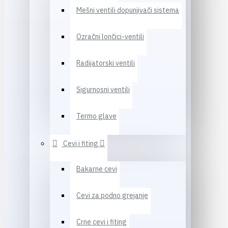
Mešni ventili dopunjivači sistema
Ozračni lončici-ventili
Radijatorski ventili
Sigurnosni ventili
Termo glave
Cevi i fiting
Bakarne cevi
Cevi za podno grejanje
Crne cevi i fiting