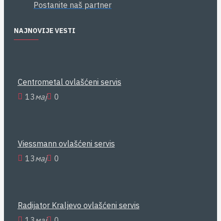
Postanite naš partner
NAJNOVIJE VESTI
Centrometal ovlašćeni servis
13
мај
0
Viessmann ovlašćeni servis
13
мај
0
Radijator Kraljevo ovlašćeni servis
13
мај
0