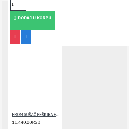
TAKOĐE PREPORUČUJEMO
DODAJ U KORPU
HROM SUŠAČ PEŠKIRA ELEGANT 500x1200(zaobljeni)
11.440,00RSD