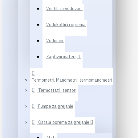
Ventili za vodovod
Vodokotlići i oprema
Vodomer
Zaptivni materijal
Termometri, Manometri i termomanometri
Termostati i senzori
Pumpe za grejanje
Ostala oprema za grejanje
Alat