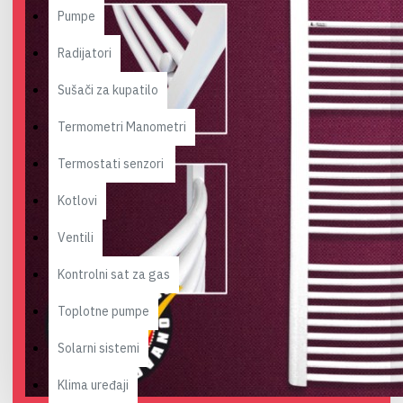
Pumpe
Radijatori
Sušači za kupatilo
Termometri Manometri
Termostati senzori
Kotlovi
Ventili
Kontrolni sat za gas
Toplotne pumpe
Solarni sistemi
Klima uređaji