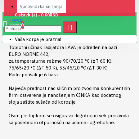
Vodovod i kanalizacija
0 stavki(a) - 0,00RSD
OPIS
0
Vaša korpa je prazna!
Toplotni učinak radijatora LAVA je određen na bazi
EURO NORME 442,
za temperaturne režime 90/70/20 °C (ΔT 60 K),
75/65/20 °C (ΔT 50 K), 55/45/20 °C (ΔT 30 K).
Radni pritisak je 6 bara.
Najveća prednost nad sličnim proizvodima konkurentnih
firmi ostvarena je nanošenjem CINKA kao dodatnog
sloja zaštite sušača od korozije.
Ovim postupkom se osigurava dugotrajan vek proizvoda
sa posebnom otpornošću na udarce i ogrebotine.
LAVA ELEGANT izrađen je od čeličnih šavnih cevi, od