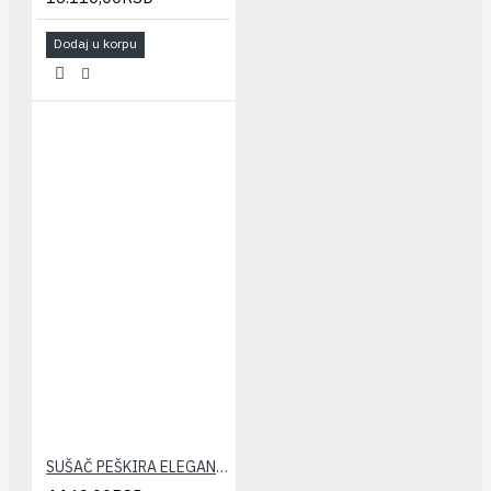
Dodaj u korpu
SUŠAČ PEŠKIRA ELEGANT CEVASTI 400/1000