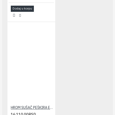
Dodaj u korpu
HROM SUŠAČ PEŠKIRA ELEGANT 600x1600(zaobljeni)
16.110,00RSD