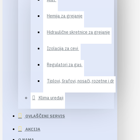
Hemija za grejanje
Hidraulične skretnice za grejanje
Izolacija za cevi
Regulatori za gas
Tiplovi, šrafovi, nosači, rozetne i dr
Klima uređaji
OVLAŠČENI SERVIS
AKCIJA
O NAMA