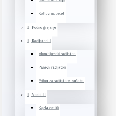
Kotlovi na struju
Kotlovi na pelet
Podno grejanje
Radijatori
Aluminijumski radijatori
Panelni radijatori
Pribor za radijatore i sušaće
Ventili
Kugla ventili