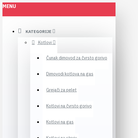
MENU
KATEGORIJE
Kotlovi
Čunak dimovod za čvrsto gorivo
Dimovodi kotlova na gas
Grejači za pelet
Kotlovi na čvrsto gorivo
Kotlovi na gas