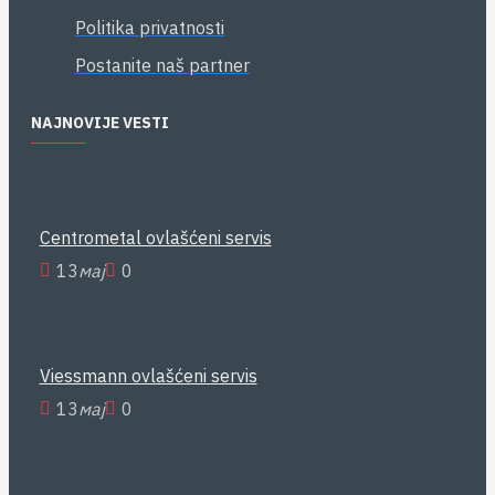
Politika privatnosti
Postanite naš partner
NAJNOVIJE VESTI
Centrometal ovlašćeni servis
13
мај
0
Viessmann ovlašćeni servis
13
мај
0