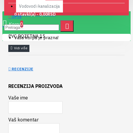
Vodovod i kanalizacija
0 stavki(a) - 0,00RSD
OPIS
0
PVC ROZETNA 15
Vaša korpa je prazna!
RECENZIJE
RECENZIJA PROIZVODA
Vaše ime
Vaš komentar