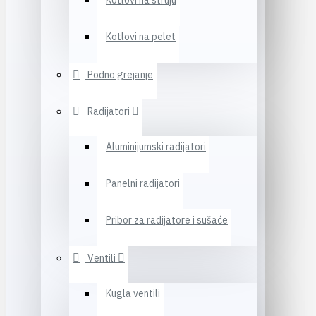
Kotlovi na struju
Kotlovi na pelet
Podno grejanje
Radijatori
Aluminijumski radijatori
Panelni radijatori
Pribor za radijatore i sušaće
Ventili
Kugla ventili