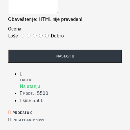
Obaveštenje:
HTML nije preveden!
Ocena
Loše
Dobro
NASTAVI
LAGER:
Na stanju
5500
MODEL:
5500
SKU:
PRODATO 0
POGLEDANO: 1391