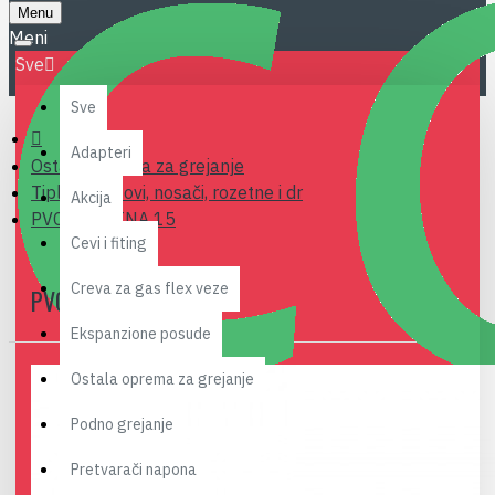
Menu
Sve
Sve
Adapteri
Ostala oprema za grejanje
Tiplovi, šrafovi, nosači, rozetne i dr
Akcija
PVC ROZETNA 15
Cevi i fiting
Creva za gas flex veze
PVC ROZETNA 15
Ekspanzione posude
Ostala oprema za grejanje
Podno grejanje
Pretvarači napona