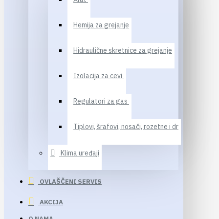
Hemija za grejanje
Hidraulične skretnice za grejanje
Izolacija za cevi
Regulatori za gas
Tiplovi, šrafovi, nosači, rozetne i dr
Klima uređaji
OVLAŠČENI SERVIS
AKCIJA
O NAMA