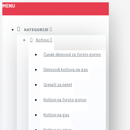
MENU
KATEGORIJE
Kotlovi
Čunak dimovod za čvrsto gorivo
Dimovodi kotlova na gas
Grejači za pelet
Kotlovi na čvrsto gorivo
Kotlovi na gas