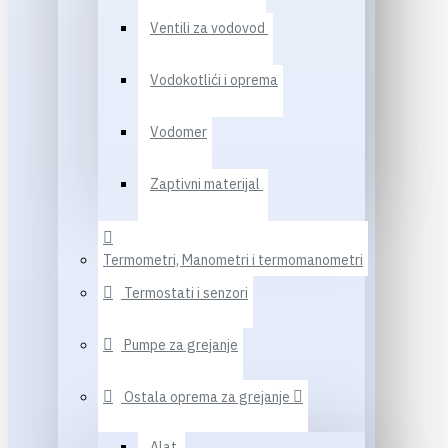
Ventili za vodovod
Vodokotlići i oprema
Vodomer
Zaptivni materijal
Termometri, Manometri i termomanometri
Termostati i senzori
Pumpe za grejanje
Ostala oprema za grejanje
Alat