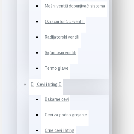
Mešni ventili dopunjivači sistema
Ozračni lončici-ventili
Radijatorski ventili
Sigurnosni ventili
Termo glave
Cevi i fiting
Bakarne cevi
Cevi za podno grejanje
Crne cevi i fiting