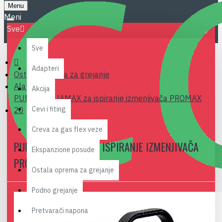
Menu
Sve
Sve
Adapteri
Ostala oprema za grejanje
Alat
Akcija
PUMPA AQUAMAX za ispiranje izmenjivača PROMAX
Cevi i fiting
20
Creva za gas flex veze
PUMPA AQUAMAX ZA ISPIRANJE IZMENJIVAČA
Ekspanzione posude
PROMAX 20
Ostala oprema za grejanje
Podno grejanje
Pretvarači napona