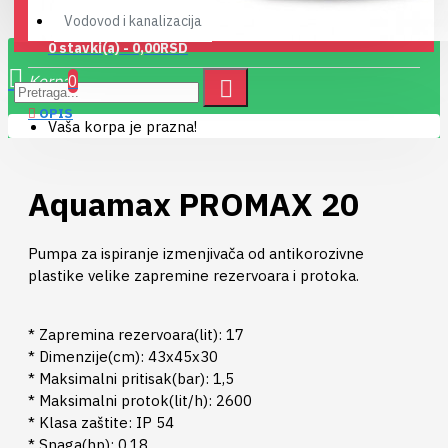
Vodovod i kanalizacija
0 stavki(a) - 0,00RSD
0
OPIS
Vaša korpa je prazna!
Aquamax PROMAX 20
Pumpa za ispiranje izmenjivača od antikorozivne
plastike velike zapremine rezervoara i protoka.
* Zapremina rezervoara(lit): 17
* Dimenzije(cm): 43x45x30
* Maksimalni pritisak(bar): 1,5
* Maksimalni protok(lit/h): 2600
* Klasa zaštite: IP 54
* Snaga(hp): 0.18