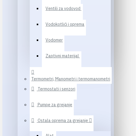
Ventili za vodovod
Vodokotlići i oprema
Vodomer
Zaptivni materijal
Termometri, Manometri i termomanometri
Termostati i senzori
Pumpe za grejanje
Ostala oprema za grejanje
Alat