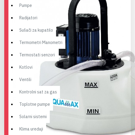
Pumpe
Radijatori
Sušači za kupatilo
Termometri Manometri
Termostati senzori
Kotlovi
Ventili
Kontrolni sat za gas
Toplotne pumpe
Solarni sistemi
Klima uređaji