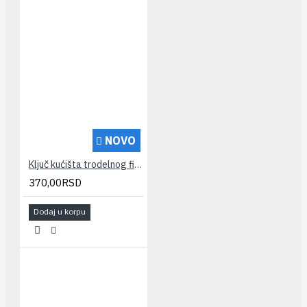
NOVO
Ključ kućišta trodelnog filtera za vodu AQUAMAX
370,00RSD
Dodaj u korpu