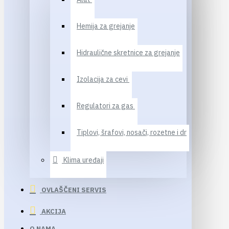
Hemija za grejanje
Hidraulične skretnice za grejanje
Izolacija za cevi
Regulatori za gas
Tiplovi, šrafovi, nosači, rozetne i dr
Klima uređaji
OVLAŠČENI SERVIS
AKCIJA
O NAMA