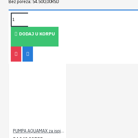
Bez poreza: 54.500,00RSD
PEOPLE ALSO BOUGHT
DODAJ U KORPU
PUMPA AQUAMAX za ispiranje izmenjivača EVOLUTION 20 turbo