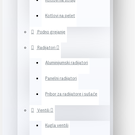
Kotlovi na struju
Kotlovi na pelet
Podno grejanje
Radijatori
Aluminijumski radijatori
Panelni radijatori
Pribor za radijatore i sušaće
Ventili
Kugla ventili