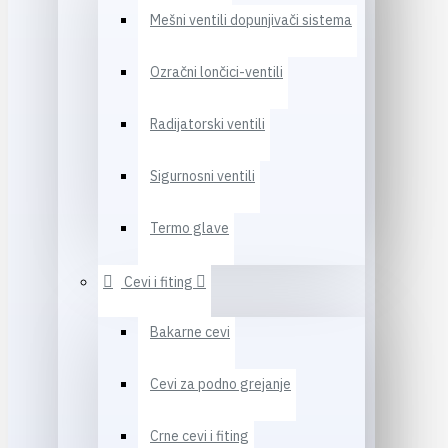
Mešni ventili dopunjivači sistema
Ozračni lončici-ventili
Radijatorski ventili
Sigurnosni ventili
Termo glave
Cevi i fiting
Bakarne cevi
Cevi za podno grejanje
Crne cevi i fiting