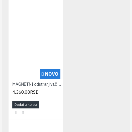
NOVO
MAGNETNI odstranjivač kamenca AQUAMAX XCAL 1/2" Megamax
4.360,00RSD
Dodaj u korpu