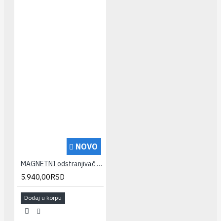
NOVO
MAGNETNI odstranjivač kamenca AQUAMAX XCAL 3/4" Megamax
5.940,00RSD
Dodaj u korpu