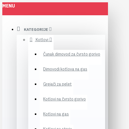
MENU
KATEGORIJE
Kotlovi
Čunak dimovod za čvrsto gorivo
Dimovodi kotlova na gas
Grejači za pelet
Kotlovi na čvrsto gorivo
Kotlovi na gas