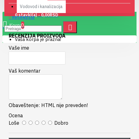
Vodovod i kanalizacija
0 stavki(a) - 0,00RSD
RECENZIJE
0
RECENZIJA PROIZVODA
Vaša korpa je prazna!
Vaše ime
Vaš komentar
Obaveštenje:
HTML nije preveden!
Ocena
Loše
Dobro