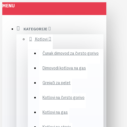
MENU
KATEGORIJE
Kotlovi
Čunak dimovod za čvrsto gorivo
Dimovodi kotlova na gas
Grejači za pelet
Kotlovi na čvrsto gorivo
Kotlovi na gas