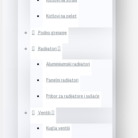
Kotlovi na struju
Kotlovi na pelet
Podno grejanje
Radijatori
Aluminijumski radijatori
Panelni radijatori
Pribor za radijatore i sušaće
Ventili
Kugla ventili