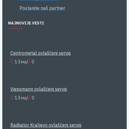
Postanite naš partner
NAJNOVIJE VESTI
Centrometal ovlašćeni servis
13
мај
0
Viessmann ovlašćeni servis
13
мај
0
Radijator Kraljevo ovlašćeni servis