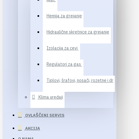
Hemija za grejanje
Hidraulične skretnice za grejanje
Izolacija za cevi
Regulatori za gas
Tiplovi, šrafovi, nosači, rozetne i dr
Klima uređaji
OVLAŠČENI SERVIS
AKCIJA
O NAMA