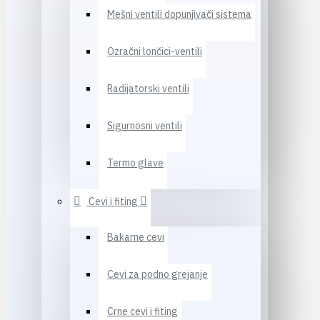
Mešni ventili dopunjivači sistema
Ozračni lončici-ventili
Radijatorski ventili
Sigurnosni ventili
Termo glave
Cevi i fiting
Bakarne cevi
Cevi za podno grejanje
Crne cevi i fiting