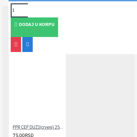
TAKOĐE PREPORUČUJEMO
DODAJ U KORPU
PPR CEP DUZI(crveni) 25x3/4" PESTAN
75,00RSD