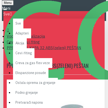
Menu
Sve
Sve
Adapteri
Vodovod i kanalizacija
Cevi za vodu i fiting
Akcija
PPR VENTIL KAPA 32 ABS(zeleni) PEŠTAN
Cevi i fiting
Creva za gas flex veze
PPR VENTIL KAPA 32 ABS(ZELENI) PEŠTAN
Ekspanzione posude
Ostala oprema za grejanje
Podno grejanje
Pretvarači napona