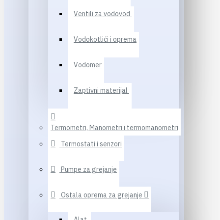
Ventili za vodovod
Vodokotlići i oprema
Vodomer
Zaptivni materijal
Termometri, Manometri i termomanometri
Termostati i senzori
Pumpe za grejanje
Ostala oprema za grejanje
Alat