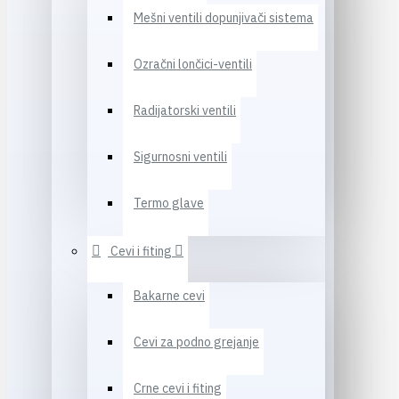
Mešni ventili dopunjivači sistema
Ozračni lončici-ventili
Radijatorski ventili
Sigurnosni ventili
Termo glave
Cevi i fiting
Bakarne cevi
Cevi za podno grejanje
Crne cevi i fiting