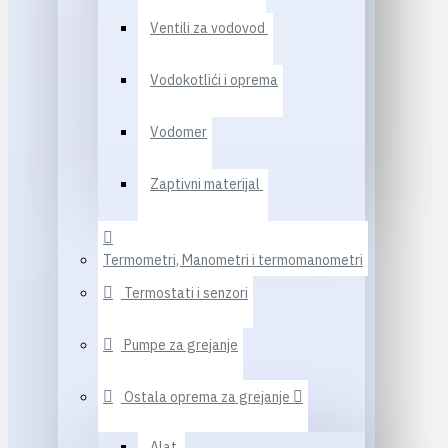
Ventili za vodovod
Vodokotlići i oprema
Vodomer
Zaptivni materijal
Termometri, Manometri i termomanometri
Termostati i senzori
Pumpe za grejanje
Ostala oprema za grejanje
Alat