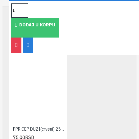
TAKOĐE PREPORUČUJEMO
DODAJ U KORPU
PPR CEP DUZI(crveni) 25x3/4" PESTAN
75,00RSD