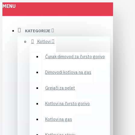
MENU
KATEGORIJE
Kotlovi
Čunak dimovod za čvrsto gorivo
Dimovodi kotlova na gas
Grejači za pelet
Kotlovi na čvrsto gorivo
Kotlovi na gas