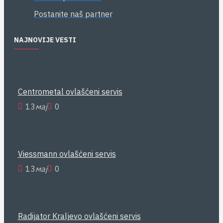
Postanite naš partner
NAJNOVIJE VESTI
Centrometal ovlašćeni servis
13
мај
0
Viessmann ovlašćeni servis
13
мај
0
Radijator Kraljevo ovlašćeni servis