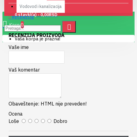
Vodovod i kanalizacija
0 stavki(a) - 0,00RSD
RECENZIJE
0
RECENZIJA PROIZVODA
Vaša korpa je prazna!
Vaše ime
Vaš komentar
Obaveštenje:
HTML nije preveden!
Ocena
Loše
Dobro