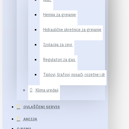
Hemija za grejanje
Hidraulične skretnice za grejanje
Izolacija za cevi
Regulatori za gas
Tiplovi, šrafovi, nosači, rozetne i dr
Klima uređaji
OVLAŠČENI SERVIS
AKCIJA
O NAMA