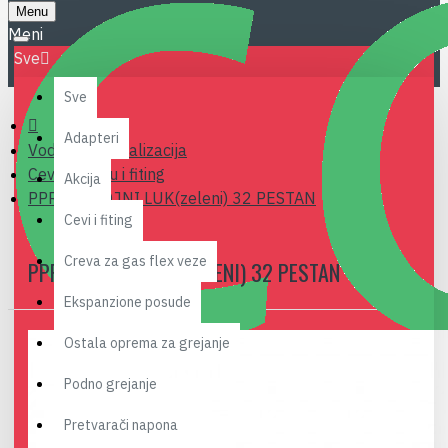
Menu
Sve
Sve
Adapteri
Vodovod i kanalizacija
Cevi za vodu i fiting
Akcija
PPR PREVOJNI LUK(zeleni) 32 PESTAN
Cevi i fiting
Creva za gas flex veze
PPR PREVOJNI LUK(ZELENI) 32 PESTAN
Ekspanzione posude
Ostala oprema za grejanje
Podno grejanje
Pretvarači napona