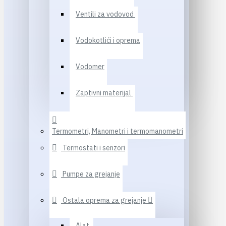
Ventili za vodovod
Vodokotlići i oprema
Vodomer
Zaptivni materijal
Termometri, Manometri i termomanometri
Termostati i senzori
Pumpe za grejanje
Ostala oprema za grejanje
Alat