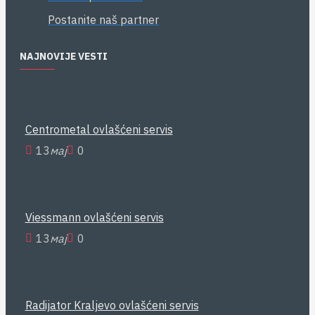
Postanite naš partner
NAJNOVIJE VESTI
Centrometal ovlašćeni servis
13
мај
0
Viessmann ovlašćeni servis
13
мај
0
Radijator Kraljevo ovlašćeni servis