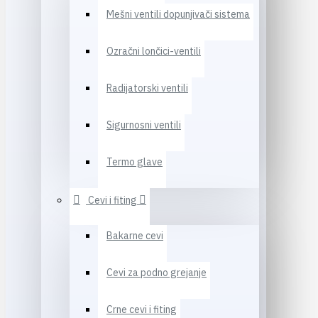
Mešni ventili dopunjivači sistema
Ozračni lončici-ventili
Radijatorski ventili
Sigurnosni ventili
Termo glave
Cevi i fiting
Bakarne cevi
Cevi za podno grejanje
Crne cevi i fiting