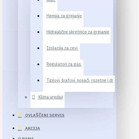
Hemija za grejanje
Hidraulične skretnice za grejanje
Izolacija za cevi
Regulatori za gas
Tiplovi, šrafovi, nosači, rozetne i dr
Klima uređaji
OVLAŠČENI SERVIS
AKCIJA
O NAMA