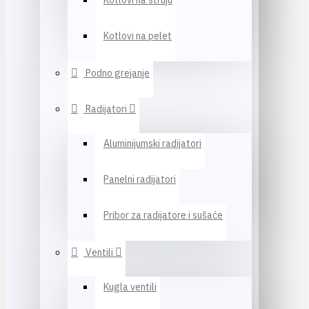
Kotlovi na struju
Kotlovi na pelet
Podno grejanje
Radijatori
Aluminijumski radijatori
Panelni radijatori
Pribor za radijatore i sušaće
Ventili
Kugla ventili