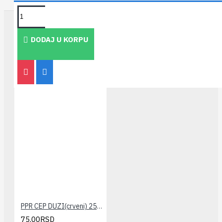
TAKOĐE PREPORUČUJEMO
DODAJ U KORPU
PPR CEP DUZI(crveni) 25x3/4" PESTAN
75,00RSD