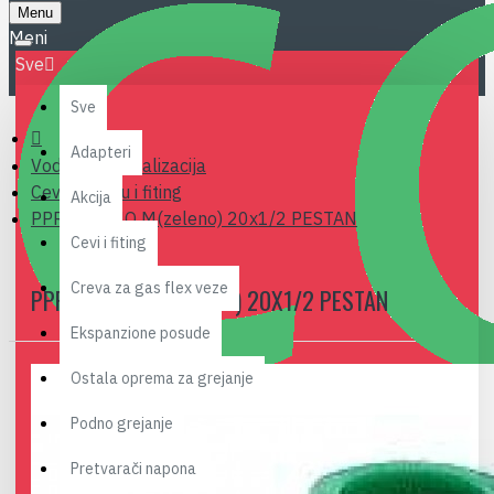
Menu
Sve
Sve
Adapteri
Vodovod i kanalizacija
Cevi za vodu i fiting
Akcija
PPR KOLENO M(zeleno) 20x1/2 PESTAN
Cevi i fiting
Creva za gas flex veze
PPR KOLENO M(ZELENO) 20X1/2 PESTAN
Ekspanzione posude
Ostala oprema za grejanje
Podno grejanje
Pretvarači napona