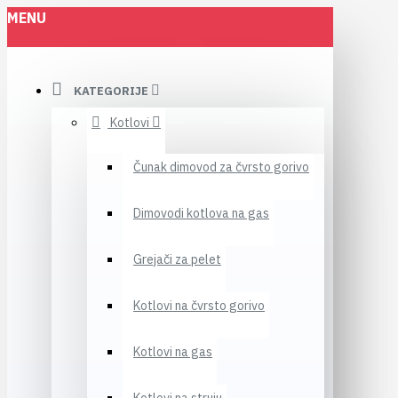
MENU
KATEGORIJE
Kotlovi
Čunak dimovod za čvrsto gorivo
Dimovodi kotlova na gas
Grejači za pelet
Kotlovi na čvrsto gorivo
Kotlovi na gas