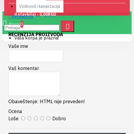
Vodovod i kanalizacija
0 stavki(a) - 0,00RSD
RECENZIJE
0
RECENZIJA PROIZVODA
Vaša korpa je prazna!
Vaše ime
Vaš komentar
Obaveštenje:
HTML nije preveden!
Ocena
Loše
Dobro