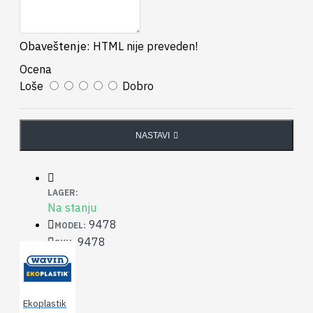
Obaveštenje:
HTML nije preveden!
Ocena
Loše
Dobro
NASTAVI
LAGER:
Na stanju
9478
MODEL:
9478
SKU:
Ekoplastik