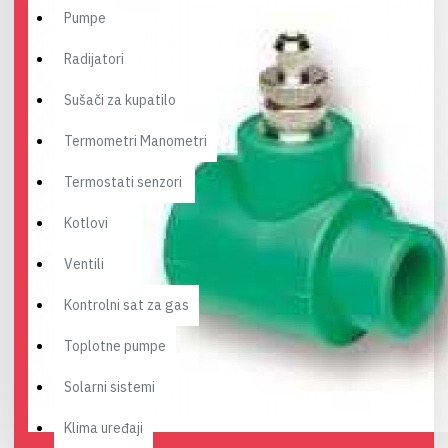
Pumpe
Radijatori
Sušači za kupatilo
Termometri Manometri
Termostati senzori
Kotlovi
Ventili
Kontrolni sat za gas
Toplotne pumpe
Solarni sistemi
Klima uređaji