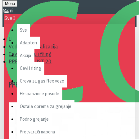
Menu
Sve
Sve
Adapteri
Vodovod i kanalizacija
Cevi za vodu i fiting
Akcija
PPR EP ISPUST 20
Cevi i fiting
Creva za gas flex veze
PPR EP ISPUST 20
Ekspanzione posude
Ostala oprema za grejanje
Podno grejanje
Pretvarači napona