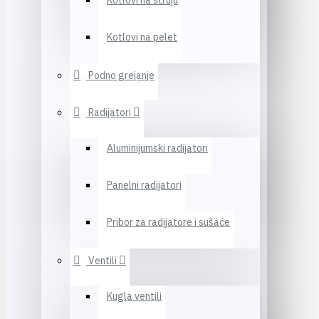
Kotlovi na struju
Kotlovi na pelet
Podno grejanje
Radijatori
Aluminijumski radijatori
Panelni radijatori
Pribor za radijatore i sušaće
Ventili
Kugla ventili