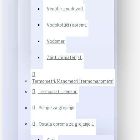
Ventili za vodovod
Vodokotlići i oprema
Vodomer
Zaptivni materijal
Termometri, Manometri i termomanometri
Termostati i senzori
Pumpe za grejanje
Ostala oprema za grejanje
Alat