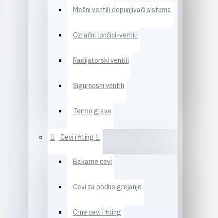
Mešni ventili dopunjivači sistema
Ozračni lončici-ventili
Radijatorski ventili
Sigurnosni ventili
Termo glave
Cevi i fiting
Bakarne cevi
Cevi za podno grejanje
Crne cevi i fiting