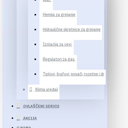
Hemija za grejanje
Hidraulične skretnice za grejanje
Izolacija za cevi
Regulatori za gas
Tiplovi, šrafovi, nosači, rozetne i dr
Klima uređaji
OVLAŠČENI SERVIS
AKCIJA
O NAMA