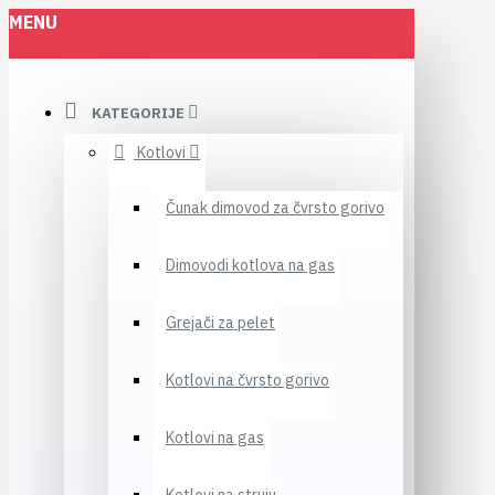
MENU
KATEGORIJE
Kotlovi
Čunak dimovod za čvrsto gorivo
Dimovodi kotlova na gas
Grejači za pelet
Kotlovi na čvrsto gorivo
Kotlovi na gas