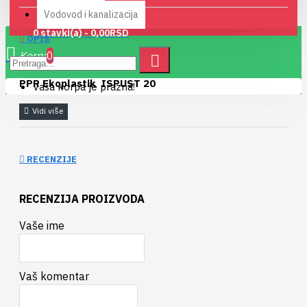
Vodovod i kanalizacija
0 stavki(a) - 0,00RSD
OPIS
0
PPR Ekoplastik ISPUST 20
Vaša korpa je prazna!
RECENZIJE
RECENZIJA PROIZVODA
Vaše ime
Vaš komentar