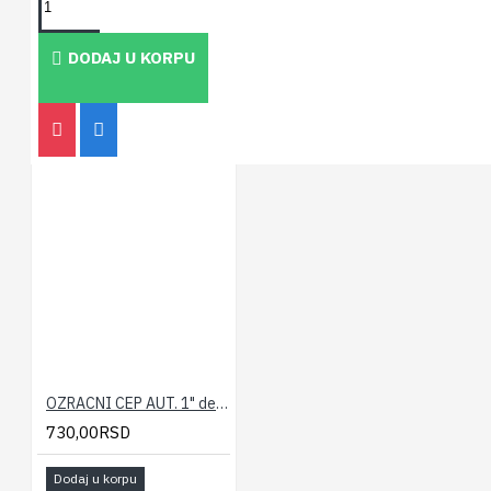
PEOPLE ALSO BOUGHT
DODAJ U KORPU
OZRACNI CEP AUT. 1" desni GIACOMINI
730,00RSD
Dodaj u korpu