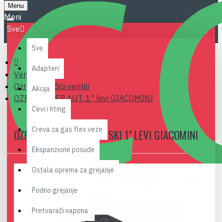
Menu
Sve
Sve
Adapteri
Ventili
Ozračni lončici-ventili
Akcija
OZRACNI CEP AUT. 1" levi GIACOMINI
Cevi i fiting
Creva za gas flex veze
OZRACNI CEP AUTOMATSKI 1" LEVI GIACOMINI
Ekspanzione posude
Ostala oprema za grejanje
Podno grejanje
Pretvarači napona