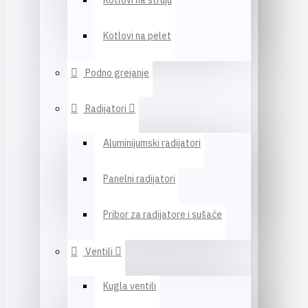
Kotlovi na struju
Kotlovi na pelet
Podno grejanje
Radijatori
Aluminijumski radijatori
Panelni radijatori
Pribor za radijatore i sušaće
Ventili
Kugla ventili