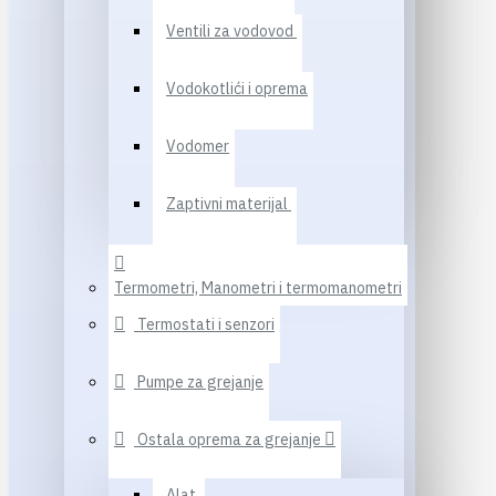
Ventili za vodovod
Vodokotlići i oprema
Vodomer
Zaptivni materijal
Termometri, Manometri i termomanometri
Termostati i senzori
Pumpe za grejanje
Ostala oprema za grejanje
Alat