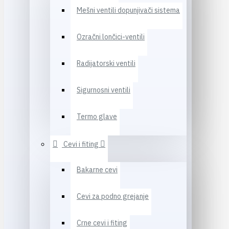
Mešni ventili dopunjivači sistema
Ozračni lončici-ventili
Radijatorski ventili
Sigurnosni ventili
Termo glave
Cevi i fiting
Bakarne cevi
Cevi za podno grejanje
Crne cevi i fiting