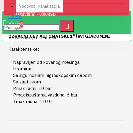
Vodovod i kanalizacija
0 stavki(a) - 0,00RSD
OPIS
0
OZRACNI CEP AUTOMATSKI 1" levi GIACOMINI
Vaša korpa je prazna!
Karakteristike:
Napravljen od kovanog mesinga
Hromiran
Sa sigurnosnim higroskopskim čepom
Sa zaptivkom
Pmax radni: 10 bar
Pmax ispuštanja vazduha: 6 bar
Tmax radna: 110 C