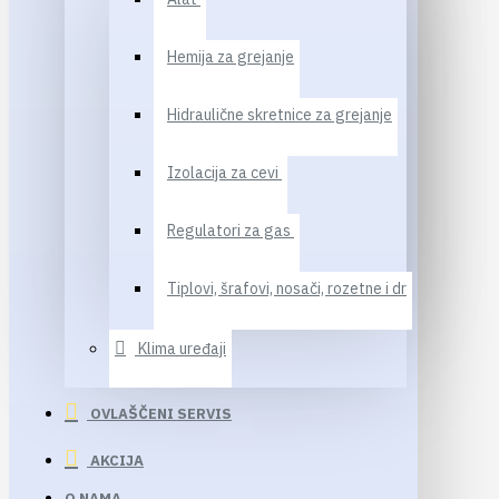
Hemija za grejanje
Hidraulične skretnice za grejanje
Izolacija za cevi
Regulatori za gas
Tiplovi, šrafovi, nosači, rozetne i dr
Klima uređaji
OVLAŠČENI SERVIS
AKCIJA
O NAMA