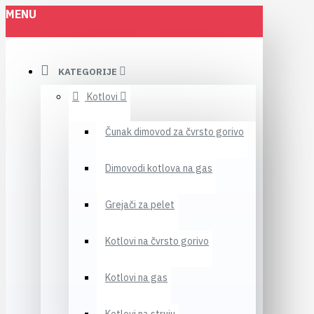
MENU
KATEGORIJE
Kotlovi
Čunak dimovod za čvrsto gorivo
Dimovodi kotlova na gas
Grejači za pelet
Kotlovi na čvrsto gorivo
Kotlovi na gas