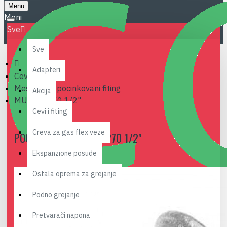
Menu
Sve
Sve
Adapteri
Cevi i fiting
Mesingani i pocinkovani fiting
Akcija
MUF ZN 270 1/2"
Cevi i fiting
Creva za gas flex veze
POCINKOVANI MUF ZN 270 1/2"
Ekspanzione posude
Ostala oprema za grejanje
Podno grejanje
Pretvarači napona