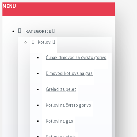
MENU
KATEGORIJE
Kotlovi
Čunak dimovod za čvrsto gorivo
Dimovodi kotlova na gas
Grejači za pelet
Kotlovi na čvrsto gorivo
Kotlovi na gas