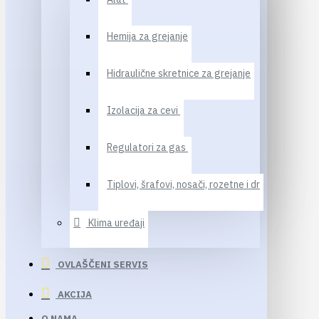
Hemija za grejanje
Hidraulične skretnice za grejanje
Izolacija za cevi
Regulatori za gas
Tiplovi, šrafovi, nosači, rozetne i dr
Klima uređaji
OVLAŠČENI SERVIS
AKCIJA
O NAMA