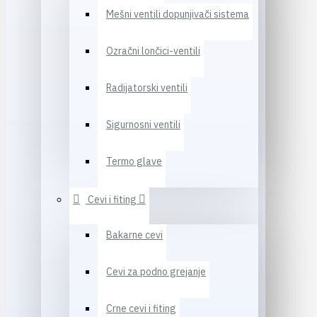
Mešni ventili dopunjivači sistema
Ozračni lončici-ventili
Radijatorski ventili
Sigurnosni ventili
Termo glave
Cevi i fiting
Bakarne cevi
Cevi za podno grejanje
Crne cevi i fiting