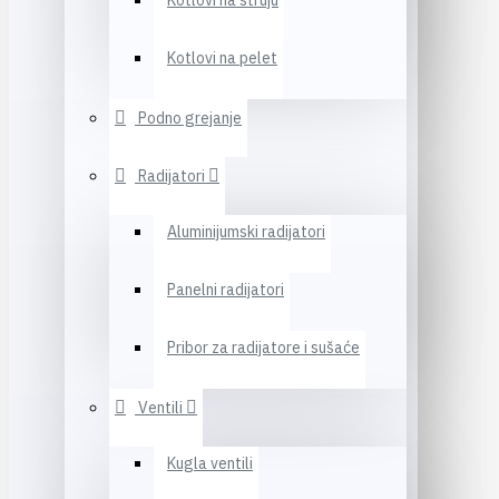
Kotlovi na struju
Kotlovi na pelet
Podno grejanje
Radijatori
Aluminijumski radijatori
Panelni radijatori
Pribor za radijatore i sušaće
Ventili
Kugla ventili