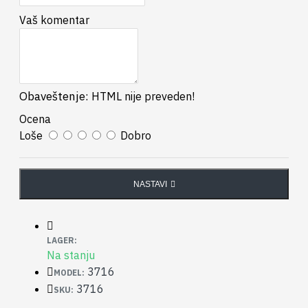
Vaš komentar
Obaveštenje:
HTML nije preveden!
Ocena
Loše
Dobro
NASTAVI
LAGER:
Na stanju
3716
MODEL:
3716
SKU: