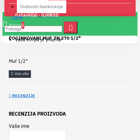
Vodovod i kanalizacija
0 stavki(a) - 0,00RSD
OPIS
0
POCINKOVANI MUF ZN 270 1/2"
Vaša korpa je prazna!
Muf 1/2"
RECENZIJE
RECENZIJA PROIZVODA
Vaše ime