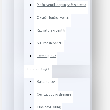
Mešni ventili dopunjivači sistema
Ozračni lončici-ventili
Radijatorski ventili
Sigurnosni ventili
Termo glave
Cevi i fiting
Bakarne cevi
Cevi za podno grejanje
Crne cevi i fiting