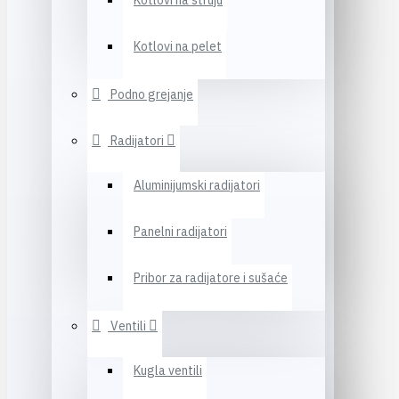
Kotlovi na struju
Kotlovi na pelet
Podno grejanje
Radijatori
Aluminijumski radijatori
Panelni radijatori
Pribor za radijatore i sušaće
Ventili
Kugla ventili