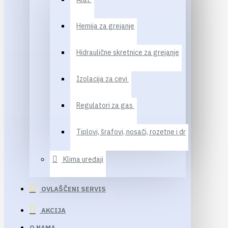
Hemija za grejanje
Hidraulične skretnice za grejanje
Izolacija za cevi
Regulatori za gas
Tiplovi, šrafovi, nosači, rozetne i dr
Klima uređaji
OVLAŠČENI SERVIS
AKCIJA
O NAMA