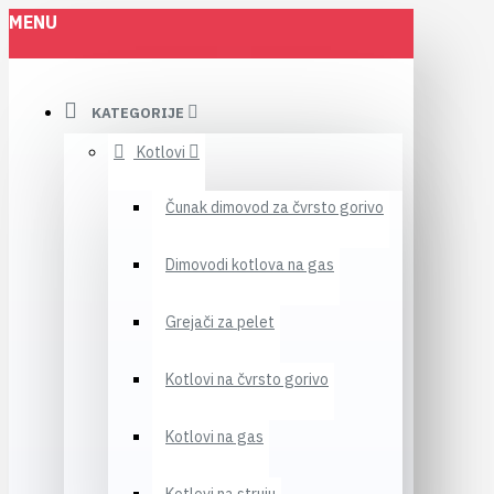
MENU
KATEGORIJE
Kotlovi
Čunak dimovod za čvrsto gorivo
Dimovodi kotlova na gas
Grejači za pelet
Kotlovi na čvrsto gorivo
Kotlovi na gas