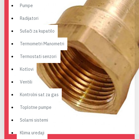
Pumpe
Radijatori
Sušači za kupatilo
Termometri Manometri
Termostati senzori
Kotlovi
Ventili
Kontrolni sat za gas
Toplotne pumpe
Solarni sistemi
Klima uređaji