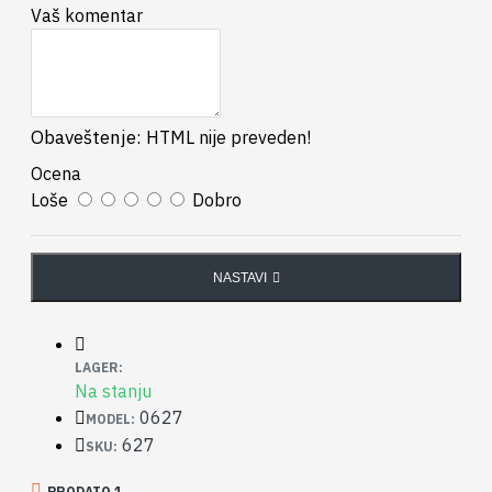
Vaš komentar
Obaveštenje:
HTML nije preveden!
Ocena
Loše
Dobro
NASTAVI
LAGER:
Na stanju
0627
MODEL:
627
SKU:
PRODATO 1