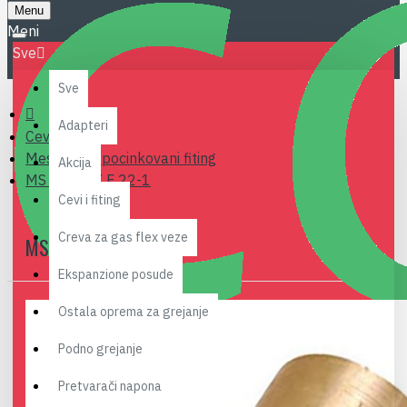
Menu
Sve
Sve
Adapteri
Cevi i fiting
Mesingani i pocinkovani fiting
Akcija
MS PRELAZ F 22-1
Cevi i fiting
Creva za gas flex veze
MS PRELAZ F 22-1
Ekspanzione posude
Ostala oprema za grejanje
Podno grejanje
Pretvarači napona