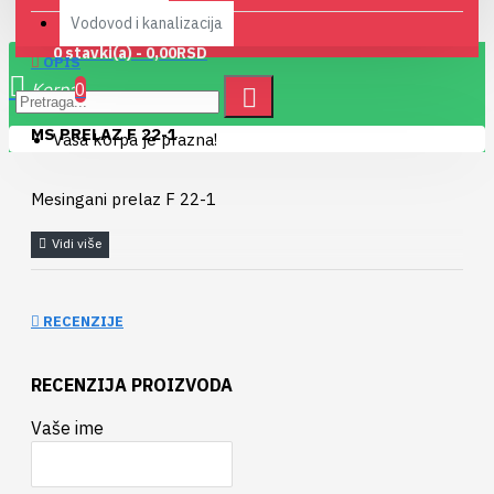
Vodovod i kanalizacija
0 stavki(a) - 0,00RSD
OPIS
0
MS PRELAZ F 22-1
Vaša korpa je prazna!
Mesingani prelaz F 22-1
RECENZIJE
RECENZIJA PROIZVODA
Vaše ime