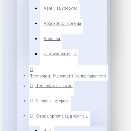
Ventili za vodovod
Vodokotlići i oprema
Vodomer
Zaptivni materijal
Termometri, Manometri i termomanometri
Termostati i senzori
Pumpe za grejanje
Ostala oprema za grejanje
Alat