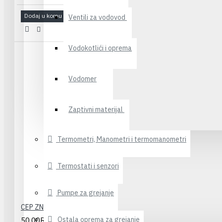
Dodaj u korpu
Ventili za vodovod
Vodokotlići i oprema
Vodomer
Zaptivni materijal
Termometri, Manometri i termomanometri
Termostati i senzori
Pumpe za grejanje
CEP ZN 290 1/2"
Ostala oprema za grejanje
50,00RSD