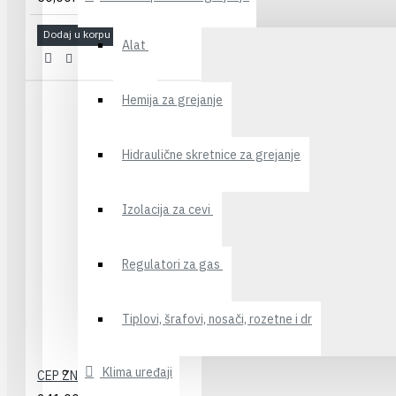
Dodaj u korpu
Alat
Hemija za grejanje
Hidraulične skretnice za grejanje
Izolacija za cevi
Regulatori za gas
Tiplovi, šrafovi, nosači, rozetne i dr
Klima uređaji
CEP ZN 290 2"