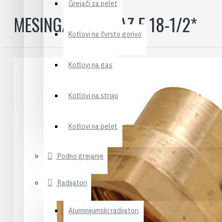
Grejači za pelet
MESINGANI PRELAZ F 18-1/2*
Kotlovi na čvrsto gorivo
Kotlovi na gas
Kotlovi na struju
Kotlovi na pelet
Podno grejanje
Radijatori
Aluminijumski radijatori