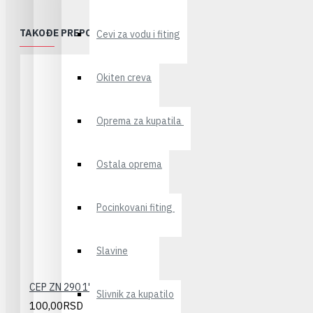
TAKOĐE PREPORUČUJEMO
Cevi za vodu i fiting
Okiten creva
Oprema za kupatila
Ostala oprema
Pocinkovani fiting
Slavine
CEP ZN 290 1"
Slivnik za kupatilo
100,00RSD