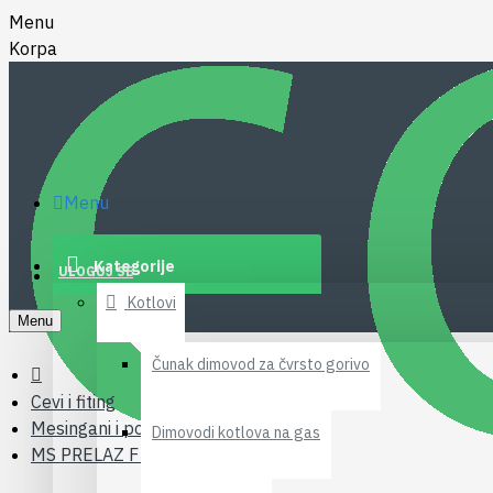
Menu
Korpa
Menu
Kategorije
ULOGUJ SE
Kotlovi
Menu
Čunak dimovod za čvrsto gorivo
Cevi i fiting
Mesingani i pocinkovani fiting
Dimovodi kotlova na gas
MS PRELAZ F 18-1/2*