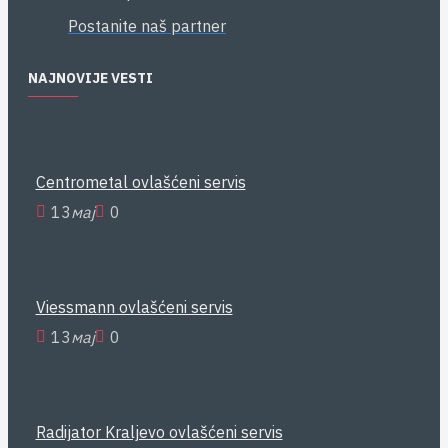
Postanite naš partner
NAJNOVIJE VESTI
Centrometal ovlašćeni servis
13
мај
0
Viessmann ovlašćeni servis
13
мај
0
Radijator Kraljevo ovlašćeni servis