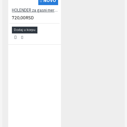
NOVO
HOLENDER za gasni merac G4, G6 5/4" x 3/4" TDM
720,00RSD
Dodaj u korpu