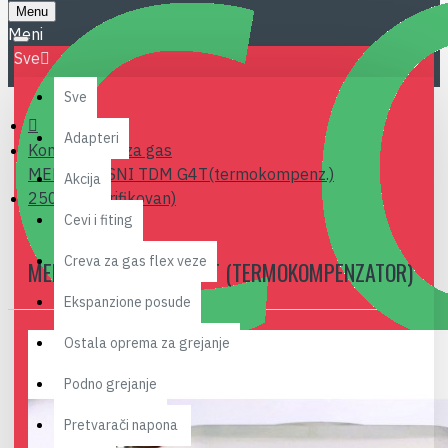
Menu
Sve
Sve
Adapteri
Kontrolni sat za gas
MERAC GASNI TDM G4T(termokompenz.)
Akcija
250mm(verifikovan)
Cevi i fiting
Creva za gas flex veze
MERAC GASNI TDM G4T (TERMOKOMPENZATOR)
Ekspanzione posude
Ostala oprema za grejanje
Podno grejanje
Pretvarači napona