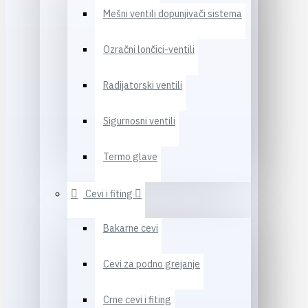
Mešni ventili dopunjivači sistema
Ozračni lončici-ventili
Radijatorski ventili
Sigurnosni ventili
Termo glave
Cevi i fiting
Bakarne cevi
Cevi za podno grejanje
Crne cevi i fiting