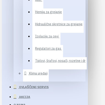
Hemija za grejanje
Hidraulične skretnice za grejanje
Izolacija za cevi
Regulatori za gas
Tiplovi, šrafovi, nosači, rozetne i dr
Klima uređaji
OVLAŠČENI SERVIS
AKCIJA
O NAMA