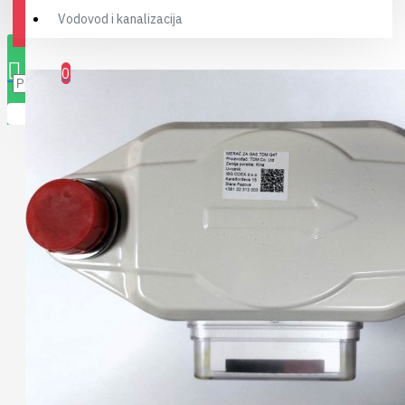
Vodovod i kanalizacija
0 stavki(a) - 0,00RSD
0
Vaša korpa je prazna!