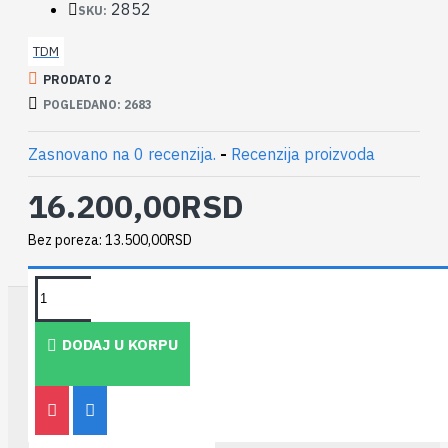
2852
SKU:
Merač se isporučuje bez holendera.
TDM
Garancija 25 meseci
PRODATO 2
POGLEDANO: 2683
U ponudi imamo i
G4T baždarene merače
Baždaren merač sa termokompenzatorom može biti
Zasnovano na 0 recenzija.
-
Recenzija proizvoda
deo MRS-a (merno-regulacionog seta)!
16.200,00RSD
U ponudi imamo i
metalne ormare za merače
.
Bez poreza: 13.500,00RSD
TAKOĐE PREPORUČUJEMO
DODAJ U KORPU