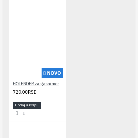
NOVO
HOLENDER za gasni merac G4, G6 5/4" x 3/4" TDM
720,00RSD
Dodaj u korpu