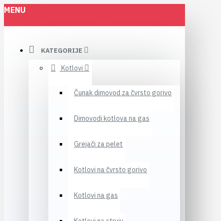
MENU
KATEGORIJE
Kotlovi
Čunak dimovod za čvrsto gorivo
Dimovodi kotlova na gas
Grejači za pelet
Kotlovi na čvrsto gorivo
Kotlovi na gas