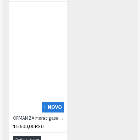
NOVO
ORMAN ZA merac gasa G4-G6 prohromski
15.600,00RSD
Dodaj u korpu