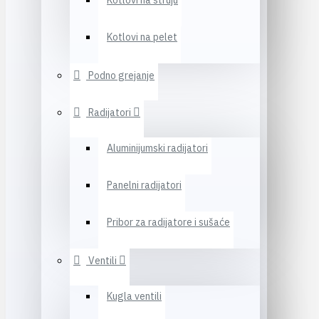
Kotlovi na struju
Kotlovi na pelet
Podno grejanje
Radijatori
Aluminijumski radijatori
Panelni radijatori
Pribor za radijatore i sušaće
Ventili
Kugla ventili