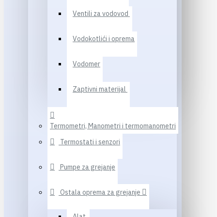
Ventili za vodovod
Vodokotlići i oprema
Vodomer
Zaptivni materijal
Termometri, Manometri i termomanometri
Termostati i senzori
Pumpe za grejanje
Ostala oprema za grejanje
Alat