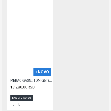
NOVO
MERAC GASNI TDM G6T(termokompenz.) 250mm(verifikovan)
17.280,00RSD
Dodaj u korpu