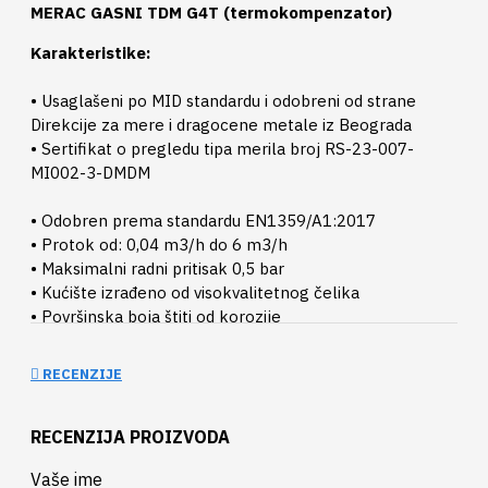
MERAC GASNI TDM G4T (termokompenzator)
Karakteristike:
• Usaglašeni po MID standardu i odobreni od strane
Direkcije za mere i dragocene metale iz Beograda
• Sertifikat o pregledu tipa merila broj RS-23-007-
MI002-3-DMDM
• Odobren prema standardu EN1359/A1:2017
• Protok od: 0,04 m3/h do 6 m3/h
• Maksimalni radni pritisak 0,5 bar
• Kućište izrađeno od visokvalitetnog čelika
• Površinska boja štiti od korozije
• Temperaturno područje: -25 ° C do +55 ° C
• Termokompenzator
RECENZIJE
• Osovinsko rastojanje između priključaka 250mm
• Visoka tačnost i dugotrajan rad
RECENZIJA PROIZVODA
Garancija 25 meseci
Vaše ime