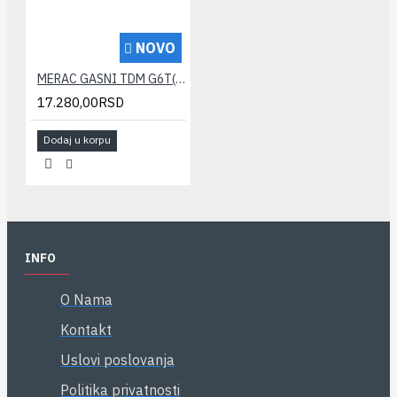
NOVO
MERAC GASNI TDM G6T(termokompenz.) 250mm(verifikovan)
17.280,00RSD
Dodaj u korpu
INFO
O Nama
Kontakt
Uslovi poslovanja
Politika privatnosti