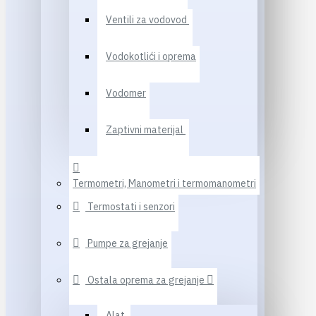
Ventili za vodovod
Vodokotlići i oprema
Vodomer
Zaptivni materijal
Termometri, Manometri i termomanometri
Termostati i senzori
Pumpe za grejanje
Ostala oprema za grejanje
Alat