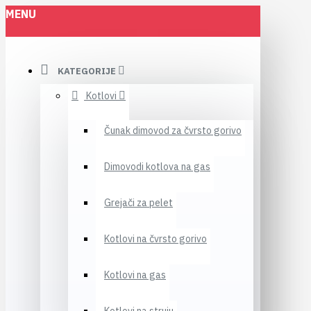
MENU
KATEGORIJE
Kotlovi
Čunak dimovod za čvrsto gorivo
Dimovodi kotlova na gas
Grejači za pelet
Kotlovi na čvrsto gorivo
Kotlovi na gas