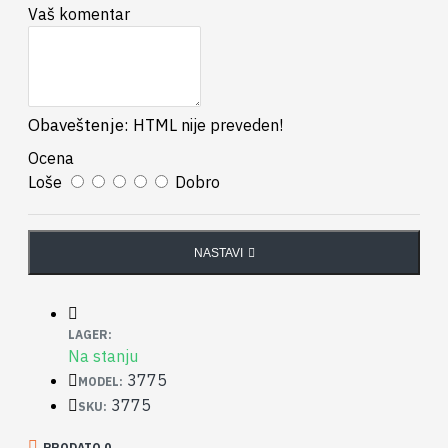
Vaš komentar
Obaveštenje:
HTML nije preveden!
Ocena
Loše
Dobro
NASTAVI
LAGER:
Na stanju
3775
MODEL:
3775
SKU:
PRODATO 0