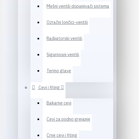
Mešni ventili dopunjivači sistema
Ozračni lončici-ventili
Radijatorski ventili
Sigurnosni ventili
Termo glave
Cevi i fiting
Bakarne cevi
Cevi za podno grejanje
Crne cevi i fiting