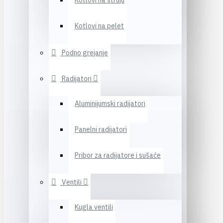
Kotlovi na struju
Kotlovi na pelet
Podno grejanje
Radijatori
Aluminijumski radijatori
Panelni radijatori
Pribor za radijatore i sušaće
Ventili
Kugla ventili