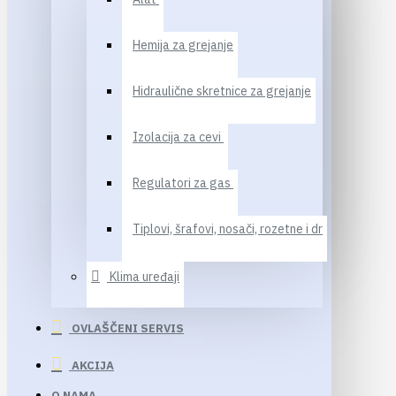
Hemija za grejanje
Hidraulične skretnice za grejanje
Izolacija za cevi
Regulatori za gas
Tiplovi, šrafovi, nosači, rozetne i dr
Klima uređaji
OVLAŠČENI SERVIS
AKCIJA
O NAMA