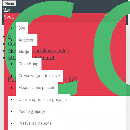
Menu
Sve
Sve
Adapteri
Cevi i fiting
Mesingani i pocinkovani fiting
Akcija
KOLENO ZN FF90 6/4
Cevi i fiting
Creva za gas flex veze
POCINKOVANO KOLENO FF 6/4
Ekspanzione posude
Ostala oprema za grejanje
Podno grejanje
Pretvarači napona