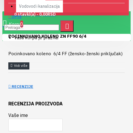
Vodovod i kanalizacija
0 stavki(a) - 0,00RSD
OPIS
0
POCINKOVANO KOLENO ZN FF90 6/4
Vaša korpa je prazna!
Pocinkovano koleno 6/4 FF (žensko-ženski priključak)
RECENZIJE
RECENZIJA PROIZVODA
Vaše ime