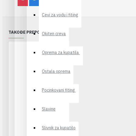
Cevi za vodu i fiting
TAKOĐE PREPORUČUJEMO
Okiten creva
Oprema za kupatila
Ostala oprema
Pocinkovani fiting
Slavine
Slivnik za kupatilo