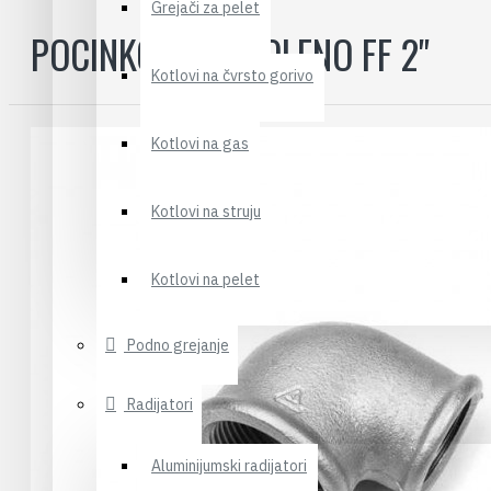
Grejači za pelet
POCINKOVANO KOLENO FF 2"
Kotlovi na čvrsto gorivo
Kotlovi na gas
Kotlovi na struju
Kotlovi na pelet
Podno grejanje
Radijatori
Aluminijumski radijatori