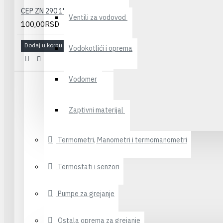
CEP ZN 290 1"
Ventili za vodovod
100,00RSD
Dodaj u korpu
Vodokotlići i oprema
Vodomer
Zaptivni materijal
Termometri, Manometri i termomanometri
Termostati i senzori
Pumpe za grejanje
Ostala oprema za grejanje