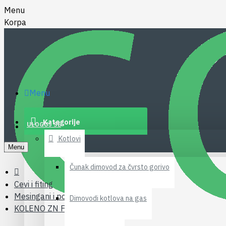
Menu
Korpa
Menu
Kategorije
ULOGUJ SE
Kotlovi
Menu
Čunak dimovod za čvrsto gorivo
Cevi i fiting
Mesingani i pocinkovani fiting
Dimovodi kotlova na gas
KOLENO ZN FF90 2"