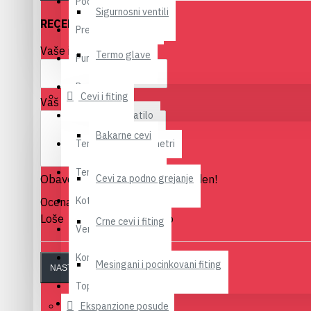
Podno grejanje
Sigurnosni ventili
RECENZIJA PROIZVODA
Pretvarači napona
Vaše ime
Termo glave
Pumpe
Radijatori
Cevi i fiting
Vaš komentar
Sušači za kupatilo
Bakarne cevi
Termometri Manometri
Termostati senzori
Obaveštenje:
Cevi za podno grejanje
HTML nije preveden!
Kotlovi
Ocena
Loše
Dobro
Crne cevi i fiting
Ventili
Kontrolni sat za gas
Mesingani i pocinkovani fiting
NASTAVI
Toplotne pumpe
Ekspanzione posude