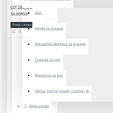
CEP ZN 290 1/2"
Alat
50,00RSD
Dodaj u korpu
Hemija za grejanje
Hidraulične skretnice za grejanje
Izolacija za cevi
Regulatori za gas
Tiplovi, šrafovi, nosači, rozetne i dr
Klima uređaji