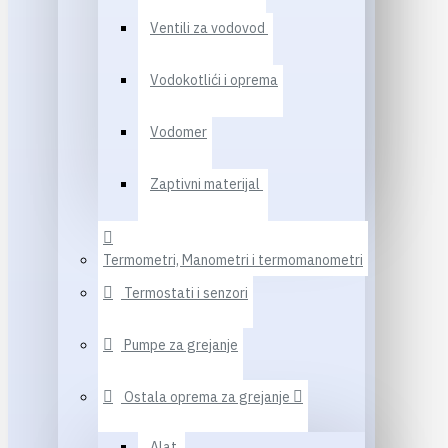
Ventili za vodovod
Vodokotlići i oprema
Vodomer
Zaptivni materijal
Termometri, Manometri i termomanometri
Termostati i senzori
Pumpe za grejanje
Ostala oprema za grejanje
Alat