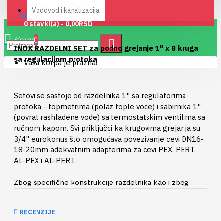
Vodovod i kanalizacija
OPIS
0 stavki(a) - 0,00RSD
0
INOX RAZDELNI SET za podno grejanje 1" x 8 kruga
sa regulacijom protoka
Vaša korpa je prazna!
Setovi se sastoje od razdelnika 1" sa regulatorima
protoka - topmetrima (polaz tople vode) i sabirnika 1"
(povrat rashlađene vode) sa termostatskim ventilima sa
ručnom kapom. Svi priključci ka krugovima grejanja su
3/4" eurokonus što omogućava povezivanje cevi DN16-
18-20mm adekvatnim adapterima za cevi PEX, PERT,
AL-PEX i AL-PERT.
Zbog specifične konstrukcije razdelnika kao i zbog
upotrebe plemenitog nerđajućeg čelika, unutrašnji
volumen razdelnika odgovara volumenu standardnih
RECENZIJE
mesinganih razdelnika veličine 5/4". Zbog ovako