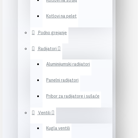
Kotlovi na struju
Kotlovi na pelet
Podno grejanje
Radijatori
Aluminijumski radijatori
Panelni radijatori
Pribor za radijatore i sušaće
Ventili
Kugla ventili