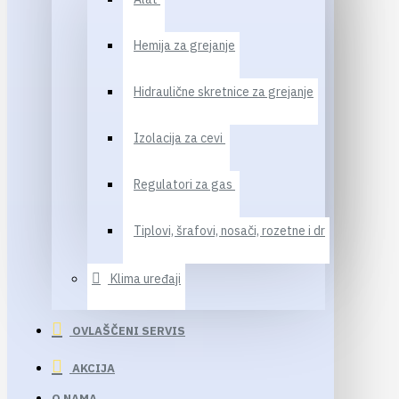
Hemija za grejanje
Hidraulične skretnice za grejanje
Izolacija za cevi
Regulatori za gas
Tiplovi, šrafovi, nosači, rozetne i dr
Klima uređaji
OVLAŠČENI SERVIS
AKCIJA
O NAMA