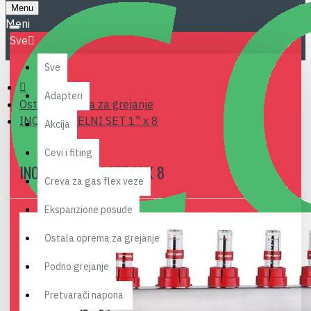
Menu
Sve
Sve
Adapteri
Ostala oprema za grejanje
INOX RAZDELNI SET 1" x 8
Akcija
Cevi i fiting
INOX RAZDELNI SET 1" X 8
Creva za gas flex veze
Ekspanzione posude
Ostala oprema za grejanje
Podno grejanje
Pretvarači napona