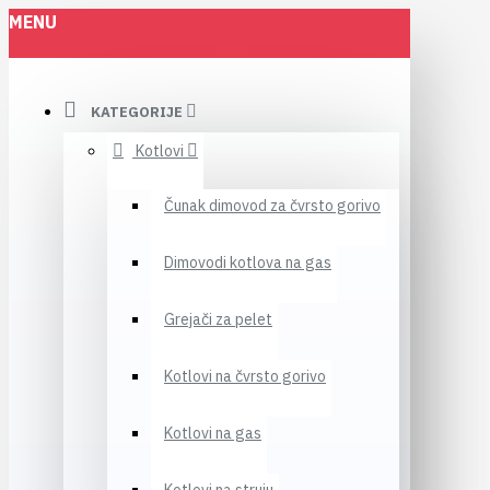
MENU
KATEGORIJE
Kotlovi
Čunak dimovod za čvrsto gorivo
Dimovodi kotlova na gas
Grejači za pelet
Kotlovi na čvrsto gorivo
Kotlovi na gas