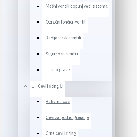
Mešni ventili dopunjivači sistema
Ozračni lončici-ventili
Radijatorski ventili
Sigurnosni ventili
Termo glave
Cevi i fiting
Bakarne cevi
Cevi za podno grejanje
Crne cevi i fiting