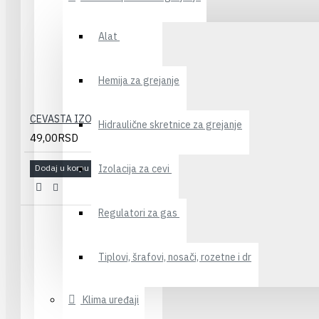
Alat
Hemija za grejanje
CEVASTA IZOLACIJA SSL-KLIMA 10x6 (10m)
Hidraulične skretnice za grejanje
49,00RSD
Izolacija za cevi
Dodaj u korpu
Regulatori za gas
Tiplovi, šrafovi, nosači, rozetne i dr
Klima uređaji