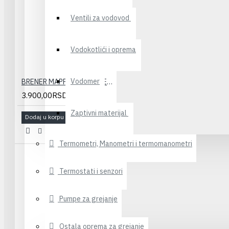
Ventili za vodovod
Vodokotlići i oprema
Vodomer
BRENER MAPP GAS SA CREVOM
3.900,00RSD
Zaptivni materijal
Dodaj u korpu
Termometri, Manometri i termomanometri
Termostati i senzori
Pumpe za grejanje
Ostala oprema za grejanje