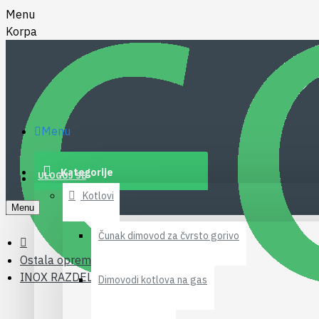
Menu
Korpa
Menu
Kategorije
ULOGUJ SE
Kotlovi
Menu
Čunak dimovod za čvrsto gorivo
Ostala oprema za grejanje
INOX RAZDELNI SET 1" x 10
Dimovodi kotlova na gas