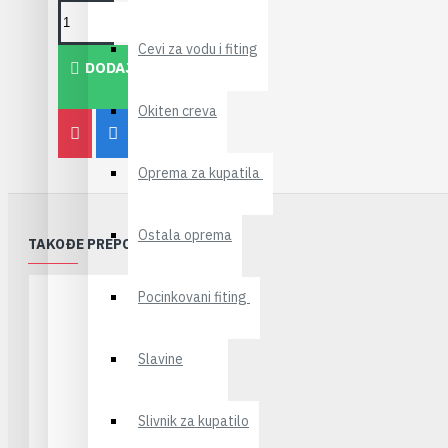
Cevi za vodu i fiting
DODAJ U KORPU
Okiten creva
Oprema za kupatila
Ostala oprema
TAKOĐE PREPORUČUJEMO
Pocinkovani fiting
Slavine
Slivnik za kupatilo