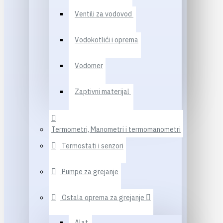
Ventili za vodovod
Vodokotlići i oprema
Vodomer
Zaptivni materijal
Termometri, Manometri i termomanometri
Termostati i senzori
Pumpe za grejanje
Ostala oprema za grejanje
Alat