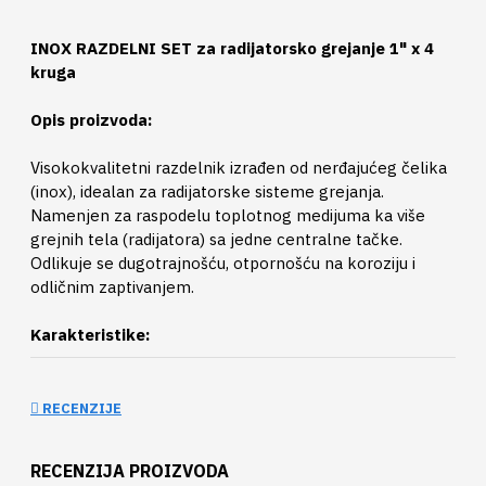
INOX RAZDELNI SET za radijatorsko grejanje 1" x 4
kruga
Opis proizvoda:
Visokokvalitetni razdelnik izrađen od nerđajućeg čelika
(inox), idealan za radijatorske sisteme grejanja.
Namenjen za raspodelu toplotnog medijuma ka više
grejnih tela (radijatora) sa jedne centralne tačke.
Odlikuje se dugotrajnošću, otpornošću na koroziju i
odličnim zaptivanjem.
Karakteristike:
Materijal: Nerđajući čelik (inox)
Broj izlaza: 4
RECENZIJE
Ulazni priključak: G1"
Izlazni priključci: G3/4"
RECENZIJA PROIZVODA
Sa nosačem za montažu na zid