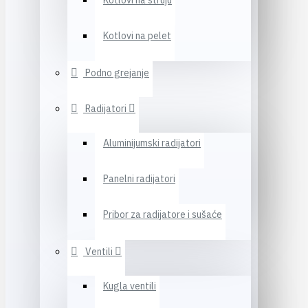
Kotlovi na struju
Kotlovi na pelet
Podno grejanje
Radijatori
Aluminijumski radijatori
Panelni radijatori
Pribor za radijatore i sušaće
Ventili
Kugla ventili