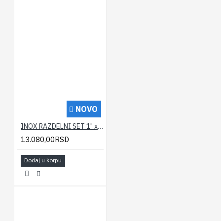
NOVO
INOX RAZDELNI SET 1" x 9 izlaza za radijatorsko grejanje
13.080,00RSD
Dodaj u korpu