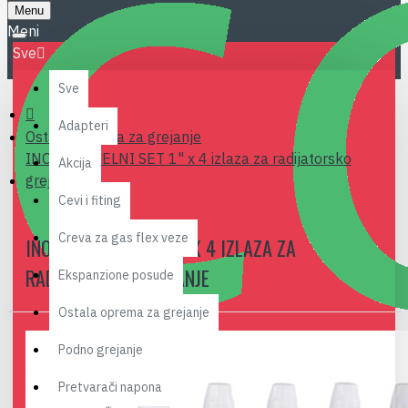
Menu
Sve
Sve
Adapteri
Ostala oprema za grejanje
INOX RAZDELNI SET 1" x 4 izlaza za radijatorsko
Akcija
grejanje
Cevi i fiting
Creva za gas flex veze
INOX RAZDELNI SET 1" X 4 IZLAZA ZA
RADIJATORSKO GREJANJE
Ekspanzione posude
Ostala oprema za grejanje
Podno grejanje
Pretvarači napona