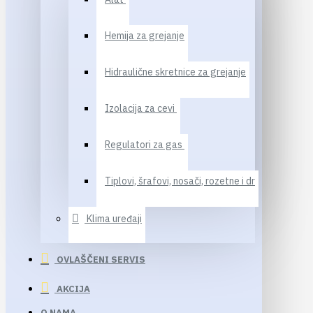
Hemija za grejanje
Hidraulične skretnice za grejanje
Izolacija za cevi
Regulatori za gas
Tiplovi, šrafovi, nosači, rozetne i dr
Klima uređaji
OVLAŠČENI SERVIS
AKCIJA
O NAMA