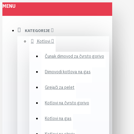
MENU
KATEGORIJE
Kotlovi
Čunak dimovod za čvrsto gorivo
Dimovodi kotlova na gas
Grejači za pelet
Kotlovi na čvrsto gorivo
Kotlovi na gas