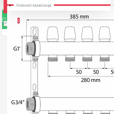
Vodovod i kanalizacija
0 stavki(a) - 0,00RSD
0
Vaša korpa je prazna!