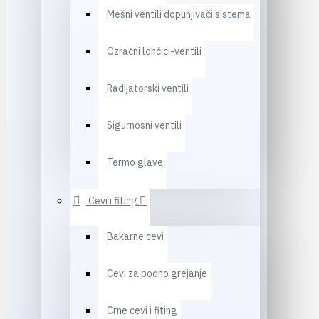
Mešni ventili dopunjivači sistema
Ozračni lončici-ventili
Radijatorski ventili
Sigurnosni ventili
Termo glave
Cevi i fiting
Bakarne cevi
Cevi za podno grejanje
Crne cevi i fiting