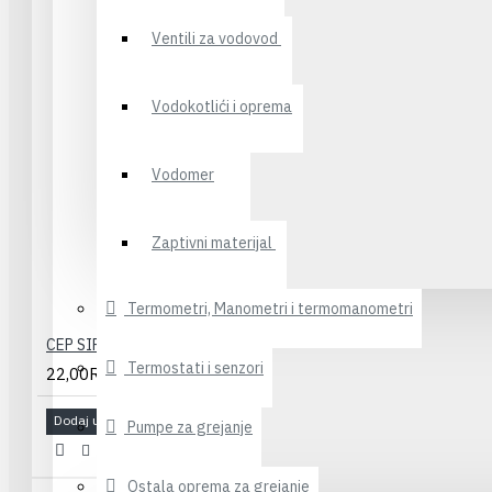
Ventili za vodovod
Vodokotlići i oprema
Vodomer
Zaptivni materijal
Termometri, Manometri i termomanometri
CEP SIFONA GUMENI
Termostati i senzori
22,00RSD
Dodaj u korpu
Pumpe za grejanje
Ostala oprema za grejanje