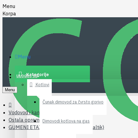
Menu
Korpa
Menu
Kategorije
ULOGUJ SE
Kotlovi
Menu
Čunak dimovod za čvrsto gorivo
Vodovod i kanalizacija
Ostala oprema
Dimovodi kotlova na gas
GUMENI ETAZERI ZA WC SOLJU P (baltik)