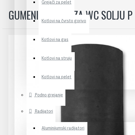
Grejači za pelet
GUMENI ETAZERI ZA WC SOLJU P 
Kotlovi na čvrsto gorivo
Kotlovi na gas
Kotlovi na struju
Kotlovi na pelet
Podno grejanje
Radijatori
Aluminijumski radijatori