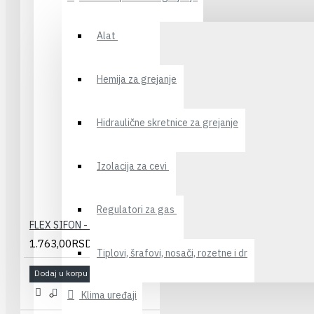
Alat
Hemija za grejanje
Hidraulične skretnice za grejanje
Izolacija za cevi
Regulatori za gas
FLEX SIFON - SUDOP. 1/1+ PRELIV (fi 90/114)
1.763,00RSD
Tiplovi, šrafovi, nosači, rozetne i dr
Dodaj u korpu
Klima uređaji