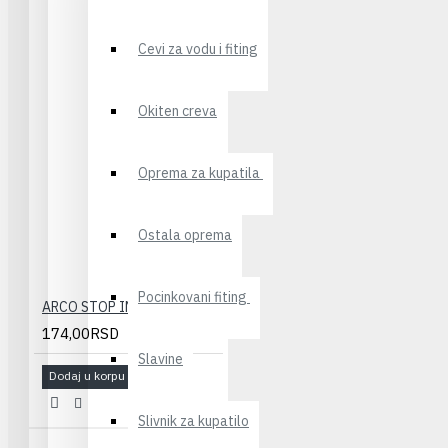
Cevi za vodu i fiting
Okiten creva
Oprema za kupatila
Ostala oprema
Pocinkovani fiting
ARCO STOP INOX 3/4 FILTER ZA NEP.VENTIL
174,00RSD
Slavine
Dodaj u korpu
Slivnik za kupatilo