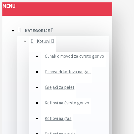
MENU
KATEGORIJE
Kotlovi
Čunak dimovod za čvrsto gorivo
Dimovodi kotlova na gas
Grejači za pelet
Kotlovi na čvrsto gorivo
Kotlovi na gas