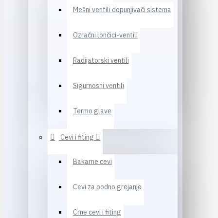
Mešni ventili dopunjivači sistema
Ozračni lončici-ventili
Radijatorski ventili
Sigurnosni ventili
Termo glave
Cevi i fiting
Bakarne cevi
Cevi za podno grejanje
Crne cevi i fiting