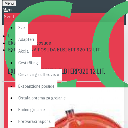
Menu
Sve
Sve
Adapteri
Ekspanzione posude
EXPANZIONA POSUDA ELBI ERP320 12 LIT.
Akcija
Cevi i fiting
EXPANZIONA POSUDA ELBI ERP320 12 LIT.
Creva za gas flex veze
Ekspanzione posude
Ostala oprema za grejanje
Podno grejanje
Pretvarači napona