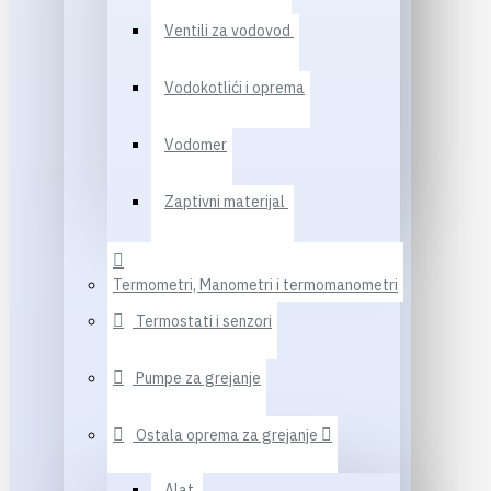
Ventili za vodovod
Vodokotlići i oprema
Vodomer
Zaptivni materijal
Termometri, Manometri i termomanometri
Termostati i senzori
Pumpe za grejanje
Ostala oprema za grejanje
Alat