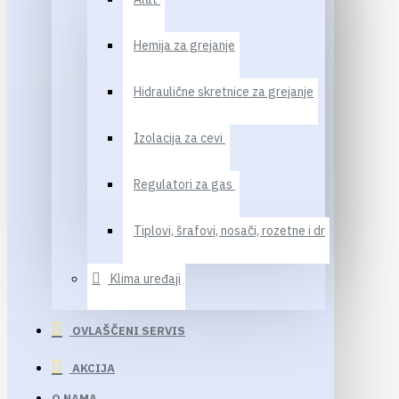
Hemija za grejanje
Hidraulične skretnice za grejanje
Izolacija za cevi
Regulatori za gas
Tiplovi, šrafovi, nosači, rozetne i dr
Klima uređaji
OVLAŠČENI SERVIS
AKCIJA
O NAMA