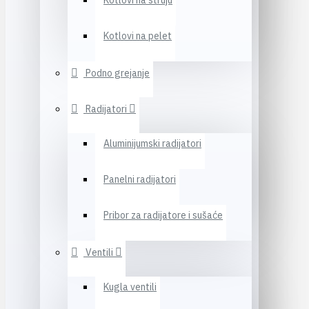
Kotlovi na struju
Kotlovi na pelet
Podno grejanje
Radijatori
Aluminijumski radijatori
Panelni radijatori
Pribor za radijatore i sušaće
Ventili
Kugla ventili