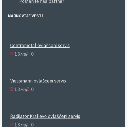
Postanite naš partner
NAJNOVIJE VESTI
Centrometal ovlašćeni servis
13
мај
0
Viessmann ovlašćeni servis
13
мај
0
Radijator Kraljevo ovlašćeni servis
13
мај
0