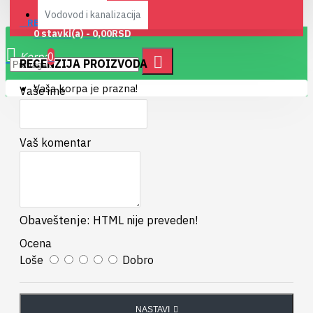
Vodovod i kanalizacija
RECENZIJE
0 stavki(a) - 0,00RSD
0
RECENZIJA PROIZVODA
Vaša korpa je prazna!
Vaše ime
Vaš komentar
Obaveštenje:
HTML nije preveden!
Ocena
Loše
Dobro
NASTAVI