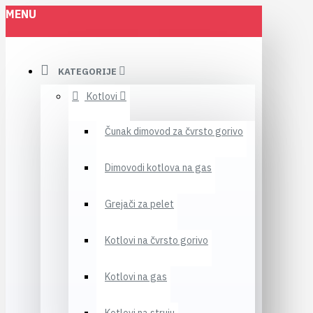
MENU
KATEGORIJE
Kotlovi
Čunak dimovod za čvrsto gorivo
Dimovodi kotlova na gas
Grejači za pelet
Kotlovi na čvrsto gorivo
Kotlovi na gas