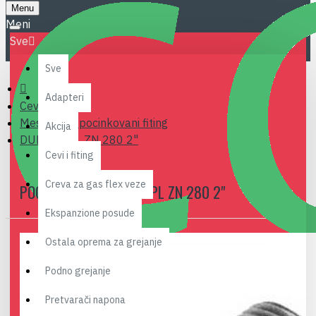
Menu
Sve
Sve
Adapteri
Cevi i fiting
Mesingani i pocinkovani fiting
Akcija
DUPLI NIPL ZN 280 2"
Cevi i fiting
Creva za gas flex veze
POCINKOVANI DUPLI NIPL ZN 280 2"
Ekspanzione posude
Ostala oprema za grejanje
Podno grejanje
Pretvarači napona