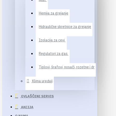
Hemija za grejanje
Hidraulične skretnice za grejanje
Izolacija za cevi
Regulatori za gas
Tiplovi, šrafovi, nosači, rozetne i dr
Klima uređaji
OVLAŠČENI SERVIS
AKCIJA
O NAMA