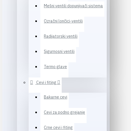
Mešni ventili dopunjivači sistema
Ozračni lončici-ventili
Radijatorski ventili
Sigurnosni ventili
Termo glave
Cevi i fiting
Bakarne cevi
Cevi za podno grejanje
Crne cevi i fiting