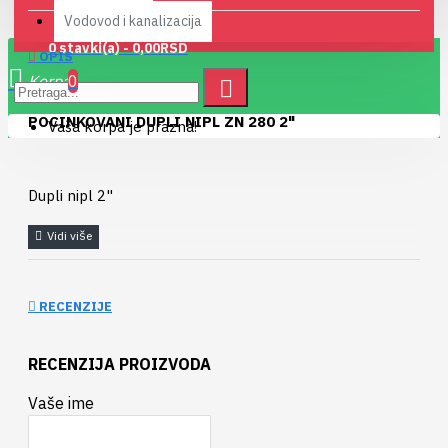
Vodovod i kanalizacija
0 stavki(a) - 0,00RSD
OPIS
0
POCINKOVANI DUPLI NIPL ZN 280 2"
Vaša korpa je prazna!
Dupli nipl 2"
RECENZIJE
RECENZIJA PROIZVODA
Vaše ime