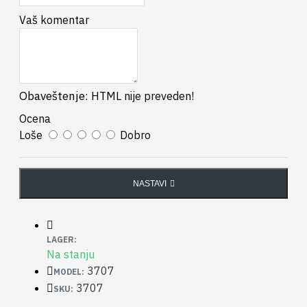
Vaš komentar
Obaveštenje:
HTML nije preveden!
Ocena
Loše
Dobro
NASTAVI
LAGER:
Na stanju
3707
MODEL:
3707
SKU: