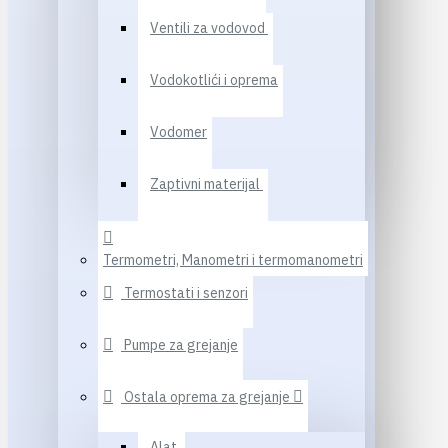
Ventili za vodovod
Vodokotlići i oprema
Vodomer
Zaptivni materijal
Termometri, Manometri i termomanometri
Termostati i senzori
Pumpe za grejanje
Ostala oprema za grejanje
Alat