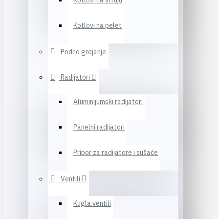
Kotlovi na struju
Kotlovi na pelet
Podno grejanje
Radijatori
Aluminijumski radijatori
Panelni radijatori
Pribor za radijatore i sušaće
Ventili
Kugla ventili