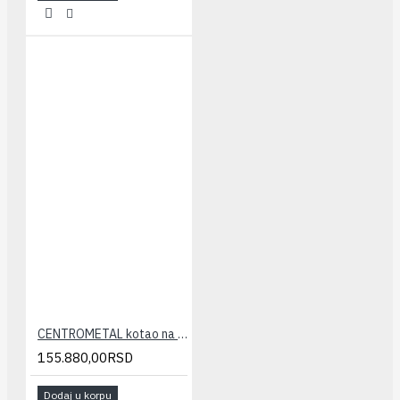
CENTROMETAL kotao na čvrsto gorivo EKO CK P 20
155.880,00RSD
Dodaj u korpu