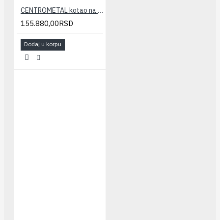
CENTROMETAL kotao na čvrsto gorivo EKO CK P 20
155.880,00RSD
Dodaj u korpu