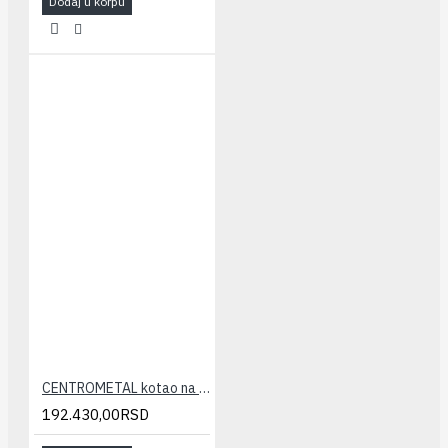
Dodaj u korpu
CENTROMETAL kotao na čvrsto gorivo EKO CK P 35
192.430,00RSD