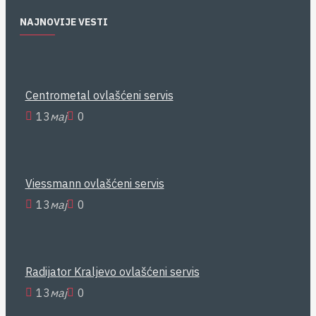
NAJNOVIJE VESTI
Centrometal ovlašćeni servis
13
мај
0
Viessmann ovlašćeni servis
13
мај
0
Radijator Kraljevo ovlašćeni servis
13
мај
0