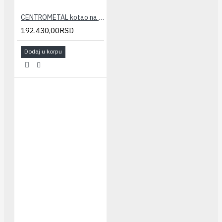
CENTROMETAL kotao na čvrsto gorivo EKO CK P 35
192.430,00RSD
Dodaj u korpu