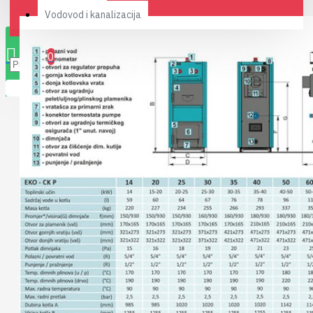
Vodovod i kanalizacija
0 stavki(a) - 0,00RSD
0
Vaša korpa je prazna!