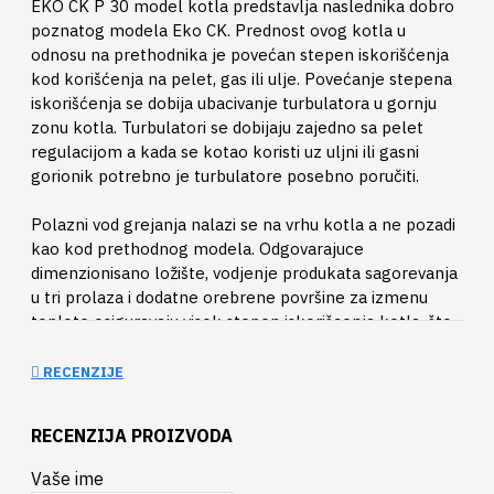
EKO CK P 30 model kotla predstavlja naslednika dobro
poznatog modela Eko CK. Prednost ovog kotla u
odnosu na prethodnika je povećan stepen iskorišćenja
kod korišćenja na pelet, gas ili ulje. Povećanje stepena
iskorišćenja se dobija ubacivanje turbulatora u gornju
zonu kotla. Turbulatori se dobijaju zajedno sa pelet
regulacijom a kada se kotao koristi uz uljni ili gasni
gorionik potrebno je turbulatore posebno poručiti.
Polazni vod grejanja nalazi se na vrhu kotla a ne pozadi
kao kod prethodnog modela. Odgovarajuce
dimenzionisano ložište, vodjenje produkata sagorevanja
u tri prolaza i dodatne orebrene površine za izmenu
toplote osiguravaju visok stepen iskorišcenja kotla, što
ga čini štedljivim. Za slučaj loženja uljem ili gasom,
montaža gorionika je jednostavna i brza na fabrički
RECENZIJE
pripremljenom otvoru na donjim vratima. U tim
slučajevima potrebno je dodati regulaciju za upravljanje
RECENZIJA PROIZVODA
radom gorionika (dodatna oprema).
Vaše ime
Isporučuje se posebno telo kotla, posebno oplata sa