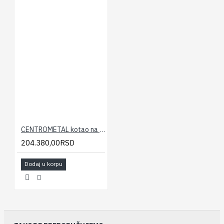
CENTROMETAL kotao na čvrsto gorivo EKO CK P 40
204.380,00RSD
Dodaj u korpu