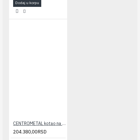
Dodaj u korpu
CENTROMETAL kotao na čvrsto gorivo EKO CK P 40
204.380,00RSD