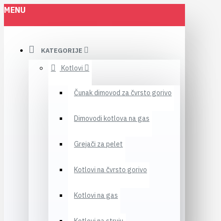
MENU
KATEGORIJE
Kotlovi
Čunak dimovod za čvrsto gorivo
Dimovodi kotlova na gas
Grejači za pelet
Kotlovi na čvrsto gorivo
Kotlovi na gas