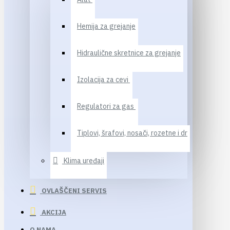
Hemija za grejanje
Hidraulične skretnice za grejanje
Izolacija za cevi
Regulatori za gas
Tiplovi, šrafovi, nosači, rozetne i dr
Klima uređaji
OVLAŠČENI SERVIS
AKCIJA
O NAMA