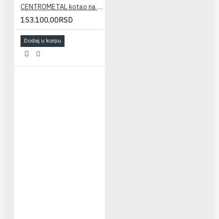
CENTROMETAL kotao na čvrsto gorivo EKO CK P 14
153.100,00RSD
Dodaj u korpu