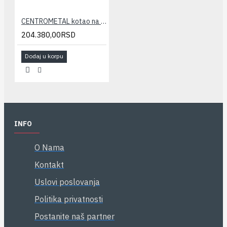
CENTROMETAL kotao na čvrsto gorivo EKO CK P 40
204.380,00RSD
Dodaj u korpu
INFO
O Nama
Kontakt
Uslovi poslovanja
Politika privatnosti
Postanite naš partner