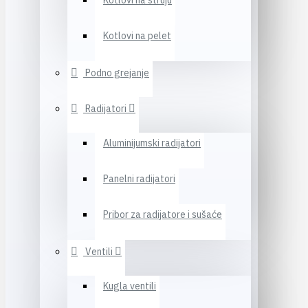
Kotlovi na struju
Kotlovi na pelet
Podno grejanje
Radijatori
Aluminijumski radijatori
Panelni radijatori
Pribor za radijatore i sušaće
Ventili
Kugla ventili