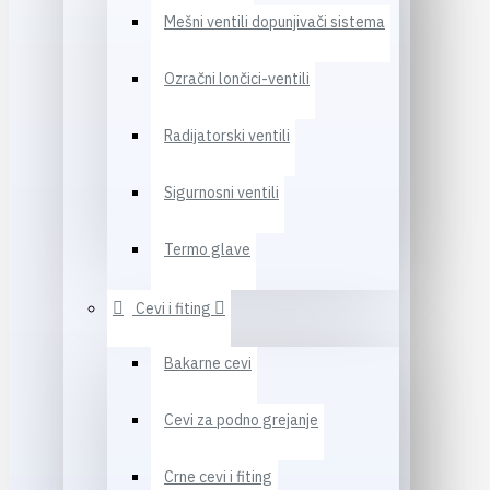
Mešni ventili dopunjivači sistema
Ozračni lončici-ventili
Radijatorski ventili
Sigurnosni ventili
Termo glave
Cevi i fiting
Bakarne cevi
Cevi za podno grejanje
Crne cevi i fiting