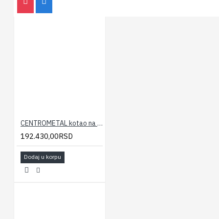
CENTROMETAL kotao na čvrsto gorivo EKO CK P 35
192.430,00RSD
Dodaj u korpu