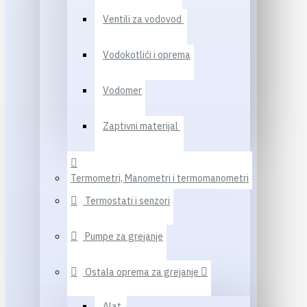
Ventili za vodovod
Vodokotlići i oprema
Vodomer
Zaptivni materijal
Termometri, Manometri i termomanometri
Termostati i senzori
Pumpe za grejanje
Ostala oprema za grejanje
Alat