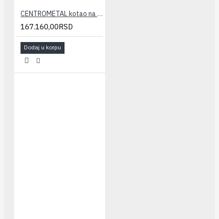
CENTROMETAL kotao na čvrsto gorivo EKO CK P 25
167.160,00RSD
Dodaj u korpu