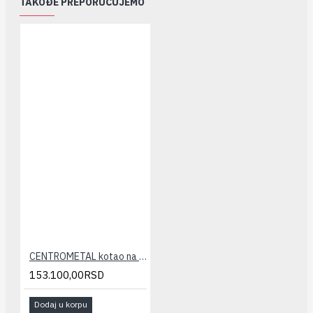
TAKOĐE PREPORUČUJEMO
CENTROMETAL kotao na čvrsto gorivo EKO CK P 14
153.100,00RSD
Dodaj u korpu