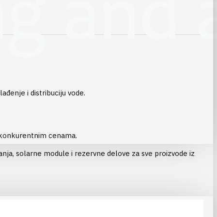
đenje i distribuciju vode.
no konkurentnim cenama.
janja, solarne module i rezervne delove za sve proizvode iz