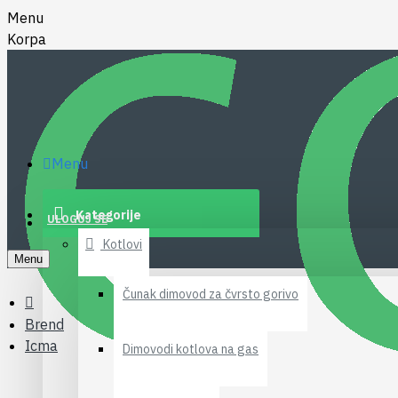
Menu
Korpa
Menu
Kategorije
ULOGUJ SE
Kotlovi
Menu
Čunak dimovod za čvrsto gorivo
Brend
Icma
Dimovodi kotlova na gas