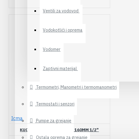
860,00RSD
Ventili za vodovod
Vodokotlići i oprema
Vodomer
Zaptivni materijal
Termometri, Manometri i termomanometri
Termostati i senzori
Icma
Pumpe za grejanje
KUCISTE URONSKE SONDE 160MM 1/2"
Ostala oprema za grejanje