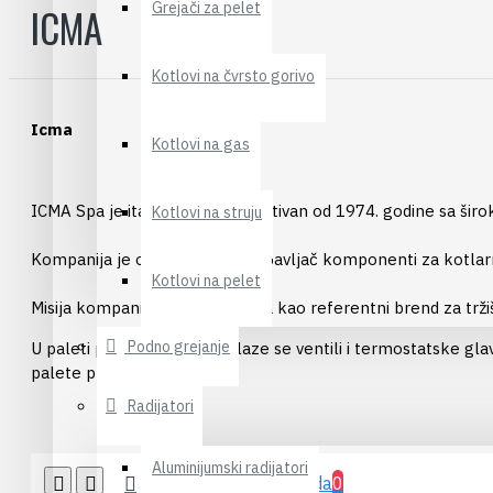
Grejači za pelet
ICMA
Kotlovi na čvrsto gorivo
Icma
Kotlovi na gas
ICMA Spa je italijanski brend aktivan od 1974. godine sa širo
Kotlovi na struju
Kompanija je osnovana kao dobavljač komponenti za kotlarnice
Kotlovi na pelet
Misija kompanije je da se razvija kao referentni brend za 
Podno grejanje
U paleti proizvoda Icme nalaze se ventili i termostatske glav
palete proizvoda.
Radijatori
Aluminijumski radijatori
Upoređivanje proizvoda
0