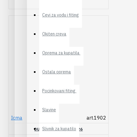
520,00RSD
Cevi za vodu i fiting
Okiten creva
Oprema za kupatila
Ostala oprema
Pocinkovani fiting
Slavine
Icma
art.1902
Slivnik za kupatilo
DUPLA SPOJNICA 26X26