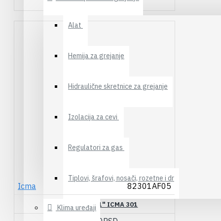
900,00RSD
Alat
Hemija za grejanje
Hidraulične skretnice za grejanje
Izolacija za cevi
Regulatori za gas
Tiplovi, šrafovi, nosači, rozetne i dr
Icma
82301AF05
MESNI VENTIL 1" ICMA 301
Klima uređaji