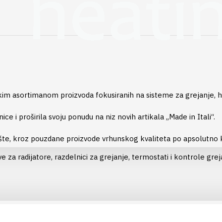
kim asortimanom proizvoda fokusiranih na sisteme za grejanje, hla
 i proširila svoju ponudu na niz novih artikala „Made in Itali“.
tržište, kroz pouzdane proizvode vrhunskog kvaliteta po apsolut
e za radijatore, razdelnici za grejanje, termostati i kontrole gre