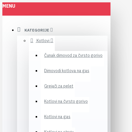
MENU
KATEGORIJE
Kotlovi
Čunak dimovod za čvrsto gorivo
Dimovodi kotlova na gas
Grejači za pelet
Kotlovi na čvrsto gorivo
Kotlovi na gas