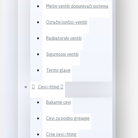
Mešni ventili dopunjivači sistema
Ozračni lončici-ventili
Radijatorski ventili
Sigurnosni ventili
Termo glave
Cevi i fiting
Bakarne cevi
Cevi za podno grejanje
Crne cevi i fiting