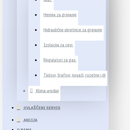
Hemija za grejanje
Hidraulične skretnice za grejanje
Izolacija za cevi
Regulatori za gas
Tiplovi, šrafovi, nosači, rozetne i dr
Klima uređaji
OVLAŠČENI SERVIS
AKCIJA
O NAMA