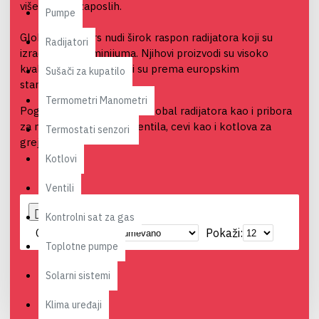
više od 200 zaposlih.
Pumpe
Global Radiators nudi širok raspon radijatora koji su
Radijatori
izrađeni od aluminijuma. Njihovi proizvodi su visoko
kvalitetni i sertifikovani su prema europskim
Sušači za kupatilo
standardima.
Termometri Manometri
Pogledajte Coex ponudu Global radijatora kao i pribora
za montažu radijatora, ventila, cevi kao i kotlova za
Termostati senzori
grejanje
Kotlovi
Ventili
0
Kontrolni sat za gas
Grupiši po:
Pokaži:
Toplotne pumpe
Solarni sistemi
Klima uređaji