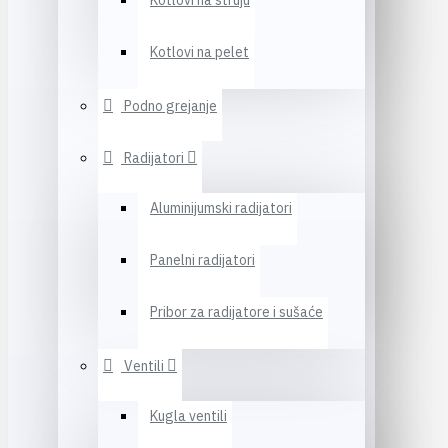
Kotlovi na struju
Kotlovi na pelet
Podno grejanje
Radijatori
Aluminijumski radijatori
Panelni radijatori
Pribor za radijatore i sušaće
Ventili
Kugla ventili