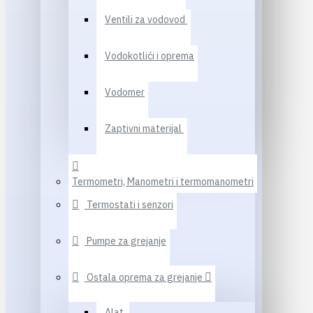
Ventili za vodovod
Vodokotlići i oprema
Vodomer
Zaptivni materijal
Termometri, Manometri i termomanometri
Termostati i senzori
Pumpe za grejanje
Ostala oprema za grejanje
Alat