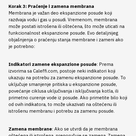
Korak 3: Praćenje i zamena membrana
Membrana je važan deo ekspanzione posude koji
razdvaja vodu i gas u posudi. Vremenom, membrana
može postati istrošena ili oštećena, što može uticati na
funkcionalnost ekspanzione posude. Evo detaljnijeg
objašnjenja o praćenju stanja membrane i zameni ako
je potrebno:
Indikatori zamene ekspanzione posude
: Prema
izvorima sa Caleffi.com, postoje neki indikatori koji
ukazuju na potrebu za zamenu ekspanzione posude. To
uključuje smanjenje pritiska u ekspanzione posude,
povećanje ciklusa uključivanja i isključivanja kotla, ili
primetno curenje vode iz posude. Ako primetite bilo koji
od ovih indikatora, to može ukazivati na oštećenu ili
istrošenu membranu i potrebu za zamenu posude.
Zamena membrane
: Ako se utvrdi da je membrana
oštećena ili istrošena, preporučuje se zamena. Zamena