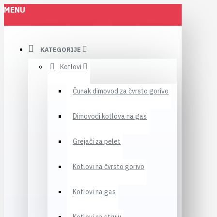
MENU
KATEGORIJE
Kotlovi
Čunak dimovod za čvrsto gorivo
Dimovodi kotlova na gas
Grejači za pelet
Kotlovi na čvrsto gorivo
Kotlovi na gas