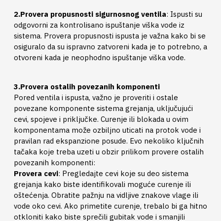
2.Provera propusnosti sigurnosnog ventila
: Ispusti su
odgovorni za kontrolisano ispuštanje viška vode iz
sistema. Provera propusnosti ispusta je važna kako bi se
osiguralo da su ispravno zatvoreni kada je to potrebno, a
otvoreni kada je neophodno ispuštanje viška vode.
3.Provera ostalih povezanih komponenti
Pored ventila i ispusta, važno je proveriti i ostale
povezane komponente sistema grejanja, uključujući
cevi, spojeve i priključke. Curenje ili blokada u ovim
komponentama može ozbiljno uticati na protok vode i
pravilan rad ekspanzione posude. Evo nekoliko ključnih
tačaka koje treba uzeti u obzir prilikom provere ostalih
povezanih komponenti:
Provera cevi
: Pregledajte cevi koje su deo sistema
grejanja kako biste identifikovali moguće curenje ili
oštećenja. Obratite pažnju na vidljive znakove vlage ili
vode oko cevi. Ako primetite curenje, trebalo bi ga hitno
otkloniti kako biste sprečili gubitak vode i smanjili