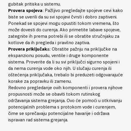
gubitak pritiska u sistemu.
Provera spojeva
: Pažljivo pregledajte spojeve cevi kako
biste se uverili da su svi spojevi čvrsti i dobro zaptiveni.
Ponekad se spojevi mogu opustiti tokom vremena, što
može dovesti do curenja. Ako primetite labave spojeve,
zategnite ih prema potrebi ili se obratite stručnjaku za
kotlove da ih pregleda i pravilno zaptiva.
Provera priključak
a: Obratite pažnju na priključke na
ekspanzionu posudu, ventile i druge komponente
sistema. Proverite da li su svi priključci sigurno spojeni i
da nema curenja vode oko njih. U slučaju curenja ili
oštećenja priključaka, trebalo bi preduzeti odgovarajuće
korake za popravku ili zamenu.
Redovno pregledanje ovih komponenti i provera njihove
propusnosti može se obaviti tokom rutinskog
održavanja sistema grejanja. Ovo će pomoći u otkrivanju
potencijalnih problema s protokom vode i curenjem,
čime se sprečavaju potencijalne havarije i održava
ispravan rad sistema grejanja.