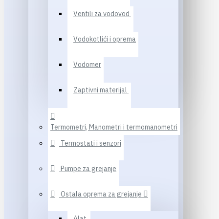
Ventili za vodovod
Vodokotlići i oprema
Vodomer
Zaptivni materijal
Termometri, Manometri i termomanometri
Termostati i senzori
Pumpe za grejanje
Ostala oprema za grejanje
Alat