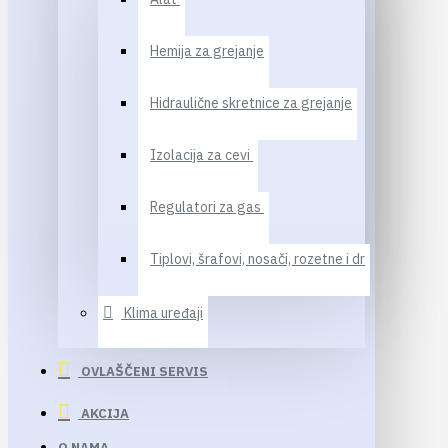
Hemija za grejanje
Hidraulične skretnice za grejanje
Izolacija za cevi
Regulatori za gas
Tiplovi, šrafovi, nosači, rozetne i dr
Klima uređaji
OVLAŠČENI SERVIS
AKCIJA
O NAMA