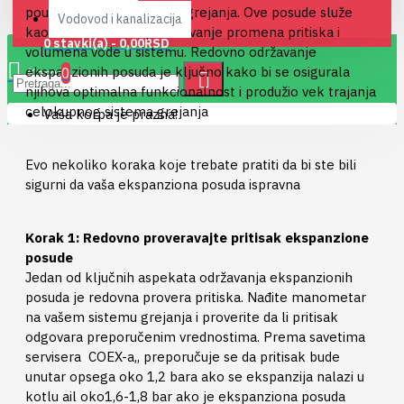
pouzdanom radu sistema grejanja. Ove posude služe
Vodovod i kanalizacija
kao rezervoari za apsorbovanje promena pritiska i
0 stavki(a) - 0,00RSD
volumena vode u sistemu. Redovno održavanje
ekspanzionih posuda je ključno kako bi se osigurala
0
njihova optimalna funkcionalnost i produžio vek trajanja
celokupnog sistema grejanja
Vaša korpa je prazna!
Evo nekoliko koraka koje trebate pratiti da bi ste bili
sigurni da vaša ekspanziona posuda ispravna
Korak 1: Redovno proveravajte pritisak ekspanzione
posude
Jedan od ključnih aspekata održavanja ekspanzionih
posuda je redovna provera pritiska. Nađite manometar
na vašem sistemu grejanja i proverite da li pritisak
odgovara preporučenim vrednostima. Prema savetima
servisera COEX-a,, preporučuje se da pritisak bude
unutar opsega oko 1,2 bara ako se ekspanzija nalazi u
kotlu ail oko1,6-1,8 bar ako je ekspanziona posuda