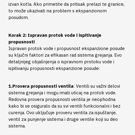
izvan kotla. Ako primetite da pritisak prelazi te granice,
to može ukazivati na problem s ekspanzionom
posudom.
Korak 2: Ispravan protok vode i ispitivanje
propusnosti
Ispravan protok vode i propusnost ekspanzione posude
su ključni faktori za efikasan rad sistema grejanja. Evo
detaljnijeg objašnjenja o ispravnom protoku vode i
ispitivanju propusnosti ekspanzione posude:
1.Provera propusnosti ventila
: Ventili su važni delovi
sistema grejanja i mogu imati uticaj na protok vode.
Redovna provera propusnosti ventila je neophodna
kako bi se osiguralo da su svi ventili funkcionalni i bez
curenja. Ovo uključuje proveru ventila za ispuštanje,
ventil za punjenje sistema i druge ventile koji su deo
sistema.