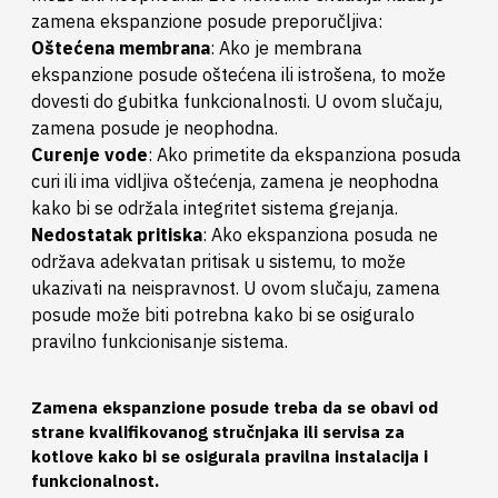
zamena ekspanzione posude preporučljiva:
Oštećena membrana
: Ako je membrana
ekspanzione posude oštećena ili istrošena, to može
dovesti do gubitka funkcionalnosti. U ovom slučaju,
zamena posude je neophodna.
Curenje vode
: Ako primetite da ekspanziona posuda
curi ili ima vidljiva oštećenja, zamena je neophodna
kako bi se održala integritet sistema grejanja.
Nedostatak pritiska
: Ako ekspanziona posuda ne
održava adekvatan pritisak u sistemu, to može
ukazivati na neispravnost. U ovom slučaju, zamena
posude može biti potrebna kako bi se osiguralo
pravilno funkcionisanje sistema.
Zamena ekspanzione posude treba da se obavi od
strane kvalifikovanog stručnjaka ili servisa za
kotlove kako bi se osigurala pravilna instalacija i
funkcionalnost.