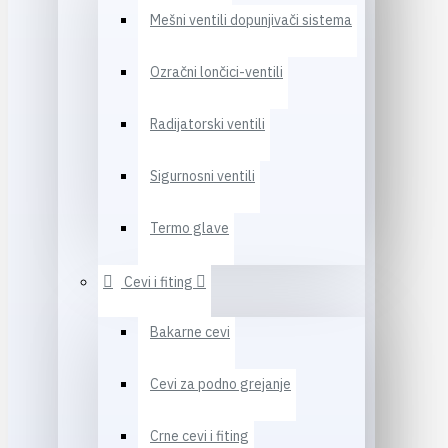
Mešni ventili dopunjivači sistema
Ozračni lončici-ventili
Radijatorski ventili
Sigurnosni ventili
Termo glave
Cevi i fiting
Bakarne cevi
Cevi za podno grejanje
Crne cevi i fiting