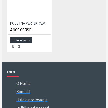
POCETNA VERTIK. CEV MF 60/100(kondenz.) STABILE
4.900,00RSD
Dodaj u korpu
INFO
O Nama
Kontakt
Uslovi poslovanja
Politika privatnosti