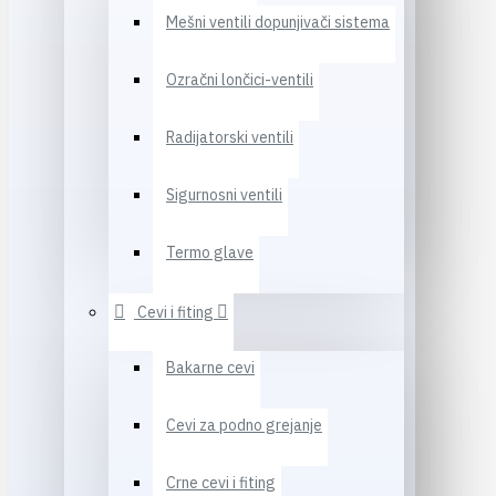
Mešni ventili dopunjivači sistema
Ozračni lončici-ventili
Radijatorski ventili
Sigurnosni ventili
Termo glave
Cevi i fiting
Bakarne cevi
Cevi za podno grejanje
Crne cevi i fiting