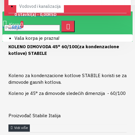
Vodovod i kanalizacija
0 stavki(a) - 0,00RSD
0
OPIS
Vaša korpa je prazna!
KOLENO DIMOVODA 45° 60/100(za kondenzacione
kotlove) STABILE
Koleno za kondenzacione kotlove STABILE koristi se za
dimovode gasnih kotlova.
Koleno je 45° za dimovode sledećih dimenzija - 60/100
Proizvođač Stabile Italija