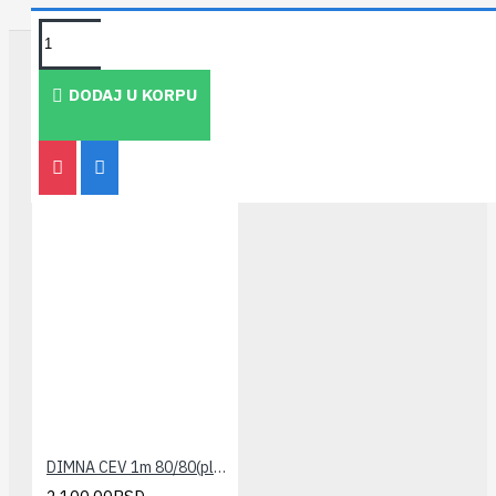
TAKOĐE PREPORUČUJEMO
DODAJ U KORPU
DIMNA CEV 1m 80/80(plasticna) VIESSMANN