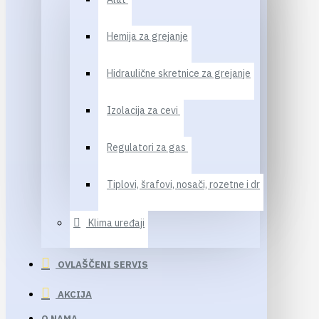
Hemija za grejanje
Hidraulične skretnice za grejanje
Izolacija za cevi
Regulatori za gas
Tiplovi, šrafovi, nosači, rozetne i dr
Klima uređaji
OVLAŠČENI SERVIS
AKCIJA
O NAMA