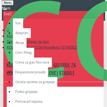
Menu
Sve
Sve
Adapteri
Kotlovi
Dimovodi kotlova na gas
Akcija
KOLENO 45° 60/100(kondenz.) STABILE
Cevi i fiting
Creva za gas flex veze
KOLENO DIMOVODA 45° 60/100( ZA
KONDENZACIONE KOTLOVE) STABILE
Ekspanzione posude
Ostala oprema za grejanje
Podno grejanje
Pretvarači napona