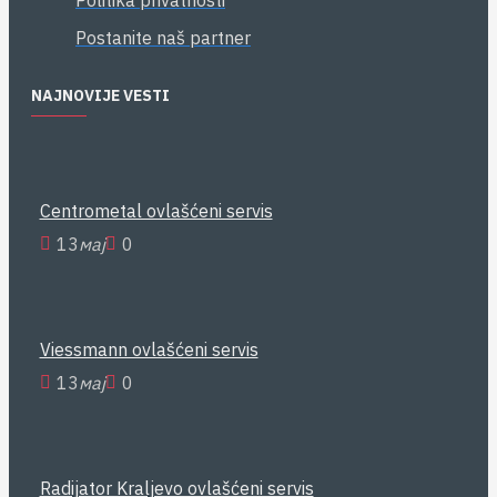
Postanite naš partner
NAJNOVIJE VESTI
Centrometal ovlašćeni servis
13
мај
0
Viessmann ovlašćeni servis
13
мај
0
Radijator Kraljevo ovlašćeni servis