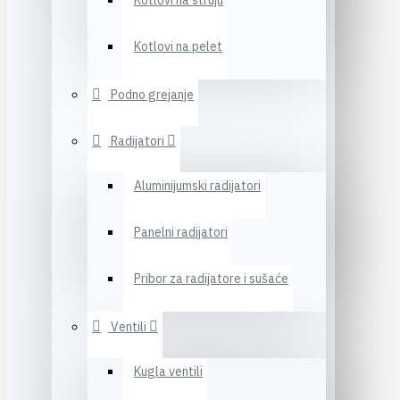
Kotlovi na struju
Kotlovi na pelet
Podno grejanje
Radijatori
Aluminijumski radijatori
Panelni radijatori
Pribor za radijatore i sušaće
Ventili
Kugla ventili