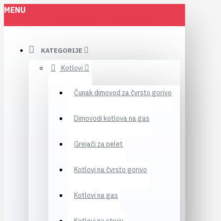
MENU
KATEGORIJE
Kotlovi
Čunak dimovod za čvrsto gorivo
Dimovodi kotlova na gas
Grejači za pelet
Kotlovi na čvrsto gorivo
Kotlovi na gas