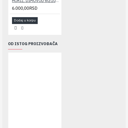
HORIZ. DIMOVOD 60/100(konvenc.) set STABILE
6.000,00RSD
Dodaj u korpu
OD ISTOG PROIZVOĐAČA