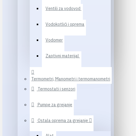
Ventili za vodovod
Vodokotlići i oprema
Vodomer
Zaptivni materijal
Termometri, Manometri i termomanometri
Termostati i senzori
Pumpe za grejanje
Ostala oprema za grejanje
Alat