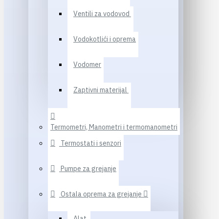
Ventili za vodovod
Vodokotlići i oprema
Vodomer
Zaptivni materijal
Termometri, Manometri i termomanometri
Termostati i senzori
Pumpe za grejanje
Ostala oprema za grejanje
Alat