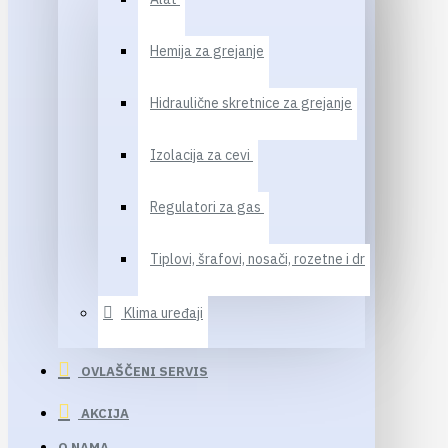
Hemija za grejanje
Hidraulične skretnice za grejanje
Izolacija za cevi
Regulatori za gas
Tiplovi, šrafovi, nosači, rozetne i dr
Klima uređaji
OVLAŠČENI SERVIS
AKCIJA
O NAMA