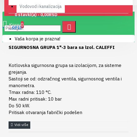
Vodovod i kanalizacija
0 stavki(a) - 0,00RSD
0
OPIS
Vaša korpa je prazna!
SIGURNOSNA GRUPA 1"-3 bara sa izol. CALEFFI
Kotlovska sigurnosna grupa sa izolacijom, za sisteme
grejanja.
Sastoji se od: odzračnog ventila, sigurnosnog ventila i
manometra.
Tmax radna: 110 °C.
Max radni pritisak: 10 bar
Do 50 kW.
Pritisak otvaranja fabrički podešen