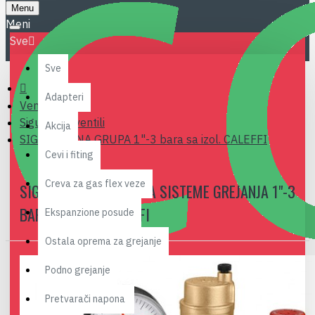
Menu
Sve
Sve
Adapteri
Ventili
Sigurnosni ventili
Akcija
SIGURNOSNA GRUPA 1"-3 bara sa izol. CALEFFI
Cevi i fiting
Creva za gas flex veze
SIGURNOSNA GRUPA ZA SISTEME GREJANJA 1"-3
BARA SA IZOL. CALEFFI
Ekspanzione posude
Ostala oprema za grejanje
Podno grejanje
Pretvarači napona