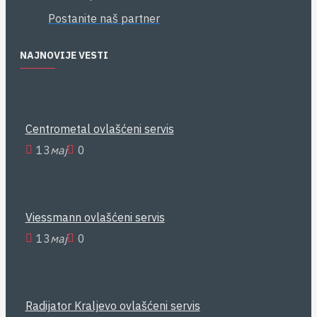
Postanite naš partner
NAJNOVIJE VESTI
Centrometal ovlašćeni servis
13
мај
0
Viessmann ovlašćeni servis
13
мај
0
Radijator Kraljevo ovlašćeni servis