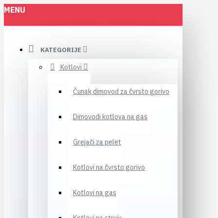
MENU
KATEGORIJE
Kotlovi
Čunak dimovod za čvrsto gorivo
Dimovodi kotlova na gas
Grejači za pelet
Kotlovi na čvrsto gorivo
Kotlovi na gas