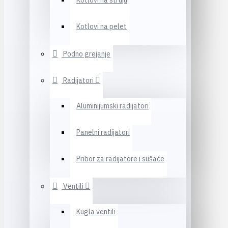
Kotlovi na struju
Kotlovi na pelet
Podno grejanje
Radijatori
Aluminijumski radijatori
Panelni radijatori
Pribor za radijatore i sušaće
Ventili
Kugla ventili