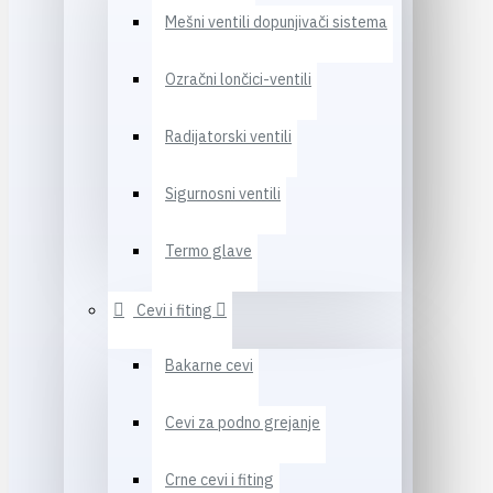
Mešni ventili dopunjivači sistema
Ozračni lončici-ventili
Radijatorski ventili
Sigurnosni ventili
Termo glave
Cevi i fiting
Bakarne cevi
Cevi za podno grejanje
Crne cevi i fiting