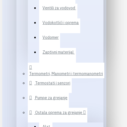
Ventili za vodovod
Vodokotlići i oprema
Vodomer
Zaptivni materijal
Termometri, Manometri i termomanometri
Termostati i senzori
Pumpe za grejanje
Ostala oprema za grejanje
Alat