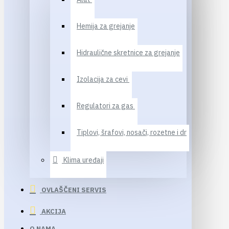
Hemija za grejanje
Hidraulične skretnice za grejanje
Izolacija za cevi
Regulatori za gas
Tiplovi, šrafovi, nosači, rozetne i dr
Klima uređaji
OVLAŠČENI SERVIS
AKCIJA
O NAMA