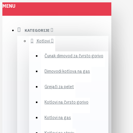
MENU
KATEGORIJE
Kotlovi
Čunak dimovod za čvrsto gorivo
Dimovodi kotlova na gas
Grejači za pelet
Kotlovi na čvrsto gorivo
Kotlovi na gas