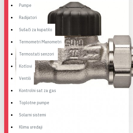
Pumpe
Radijatori
Sušači za kupatilo
Termometri Manometri
Termostati senzori
Kotlovi
Ventili
Kontrolni sat za gas
Toplotne pumpe
Solarni sistemi
Klima uređaji