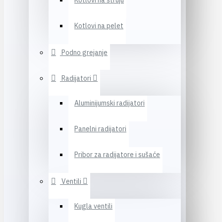
Kotlovi na struju
Kotlovi na pelet
Podno grejanje
Radijatori
Aluminijumski radijatori
Panelni radijatori
Pribor za radijatore i sušaće
Ventili
Kugla ventili