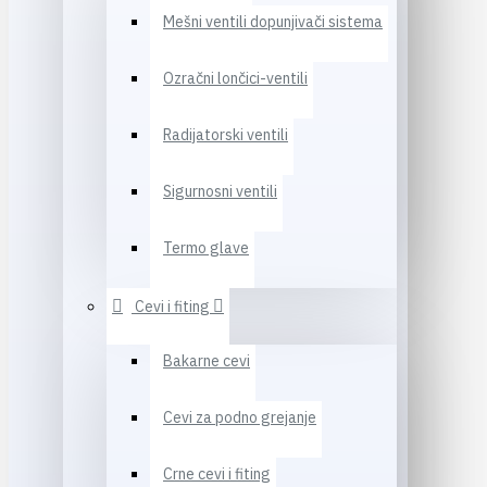
Mešni ventili dopunjivači sistema
Ozračni lončici-ventili
Radijatorski ventili
Sigurnosni ventili
Termo glave
Cevi i fiting
Bakarne cevi
Cevi za podno grejanje
Crne cevi i fiting