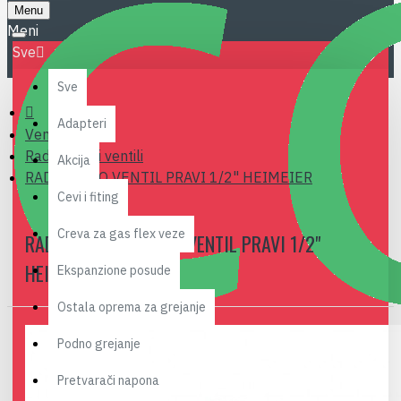
Menu
Sve
Sve
Adapteri
Ventili
Radijatorski ventili
Akcija
RAD. TERMO VENTIL PRAVI 1/2" HEIMEIER
Cevi i fiting
Creva za gas flex veze
RADIJATORSKI TERMO VENTIL PRAVI 1/2"
HEIMEIER
Ekspanzione posude
Ostala oprema za grejanje
Podno grejanje
Pretvarači napona