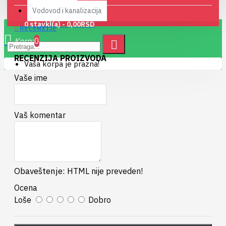
Vodovod i kanalizacija
0 stavki(a) - 0,00RSD
RECENZIJE
0
RECENZIJA PROIZVODA
Vaša korpa je prazna!
Vaše ime
Vaš komentar
Obaveštenje:
HTML nije preveden!
Ocena
Loše
Dobro