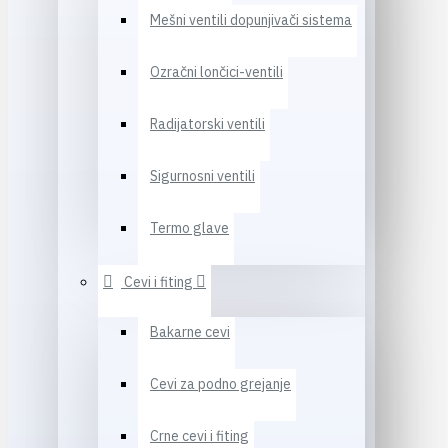
Mešni ventili dopunjivači sistema
Ozračni lončici-ventili
Radijatorski ventili
Sigurnosni ventili
Termo glave
Cevi i fiting
Bakarne cevi
Cevi za podno grejanje
Crne cevi i fiting