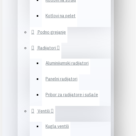
Kotlovi na struju
Kotlovi na pelet
Podno grejanje
Radijatori
Aluminijumski radijatori
Panelni radijatori
Pribor za radijatore i sušaće
Ventili
Kugla ventili