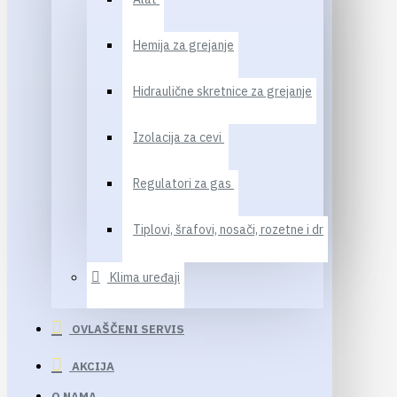
Hemija za grejanje
Hidraulične skretnice za grejanje
Izolacija za cevi
Regulatori za gas
Tiplovi, šrafovi, nosači, rozetne i dr
Klima uređaji
OVLAŠČENI SERVIS
AKCIJA
O NAMA