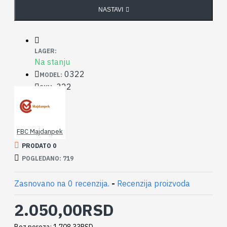
NASTAVI
LAGER:
Na stanju
0322
MODEL:
322
SKU:
FBC Majdanpek
PRODATO 0
POGLEDANO: 719
Zasnovano na 0 recenzija.
-
Recenzija proizvoda
2.050,00RSD
Bez poreza: 1.708,33RSD