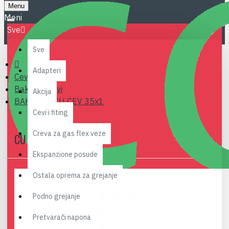
Menu
Sve
Sve
Adapteri
Cevi i fiting
Bakarne cevi
Akcija
BAKARNA CU CEV 35x1
Cevi i fiting
Creva za gas flex veze
CU CEV 35X1
Ekspanzione posude
Ostala oprema za grejanje
Podno grejanje
Pretvarači napona