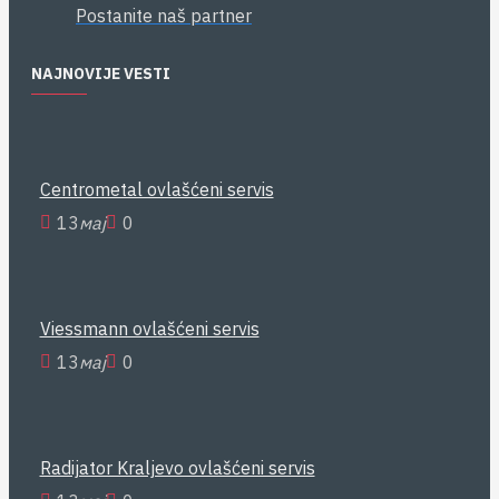
Postanite naš partner
NAJNOVIJE VESTI
Centrometal ovlašćeni servis
13
мај
0
Viessmann ovlašćeni servis
13
мај
0
Radijator Kraljevo ovlašćeni servis