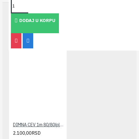
TAKOĐE PREPORUČUJEMO
DODAJ U KORPU
DIMNA CEV 1m 80/80(plasticna) VIESSMANN
2.100,00RSD