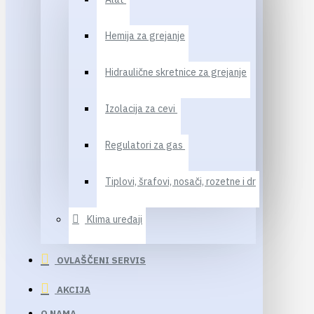
Hemija za grejanje
Hidraulične skretnice za grejanje
Izolacija za cevi
Regulatori za gas
Tiplovi, šrafovi, nosači, rozetne i dr
Klima uređaji
OVLAŠČENI SERVIS
AKCIJA
O NAMA