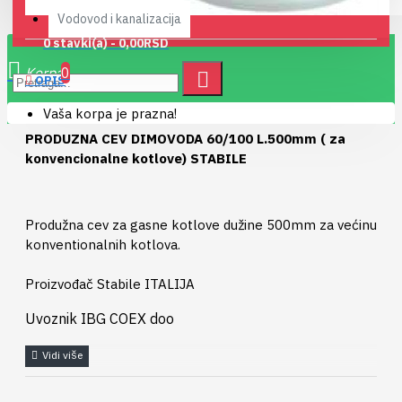
Vodovod i kanalizacija
0 stavki(a) - 0,00RSD
0
OPIS
Vaša korpa je prazna!
PRODUZNA CEV DIMOVODA 60/100 L.500mm ( za
konvencionalne kotlove) STABILE
Produžna cev za gasne kotlove dužine 500mm za većinu
konventionalnih kotlova.
Proizvođač Stabile ITALIJA
Uvoznik IBG COEX doo