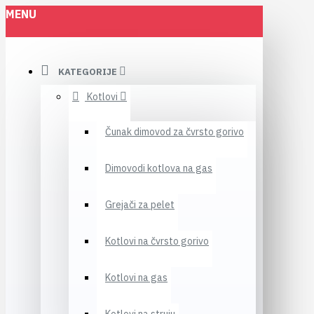
MENU
KATEGORIJE
Kotlovi
Čunak dimovod za čvrsto gorivo
Dimovodi kotlova na gas
Grejači za pelet
Kotlovi na čvrsto gorivo
Kotlovi na gas