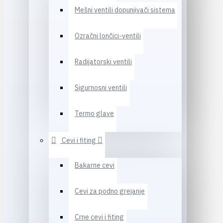
Mešni ventili dopunjivači sistema
Ozračni lončici-ventili
Radijatorski ventili
Sigurnosni ventili
Termo glave
Cevi i fiting
Bakarne cevi
Cevi za podno grejanje
Crne cevi i fiting