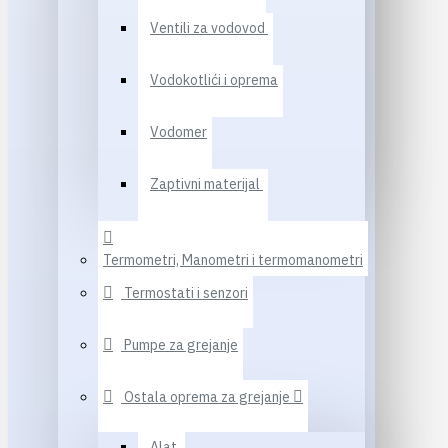
Ventili za vodovod
Vodokotlići i oprema
Vodomer
Zaptivni materijal
Termometri, Manometri i termomanometri
Termostati i senzori
Pumpe za grejanje
Ostala oprema za grejanje
Alat