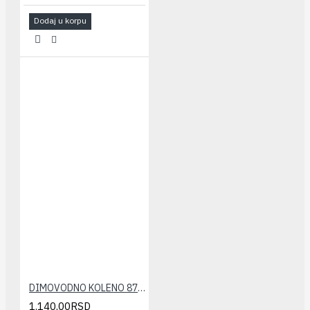
Dodaj u korpu
DIMOVODNO KOLENO 87° FI 60(plastično) VIESSMANN
1.140,00RSD