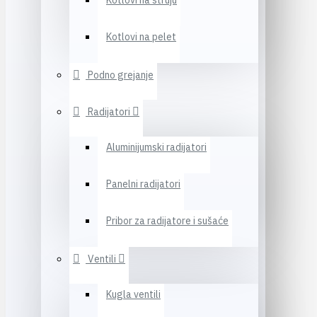
Kotlovi na struju
Kotlovi na pelet
Podno grejanje
Radijatori
Aluminijumski radijatori
Panelni radijatori
Pribor za radijatore i sušaće
Ventili
Kugla ventili