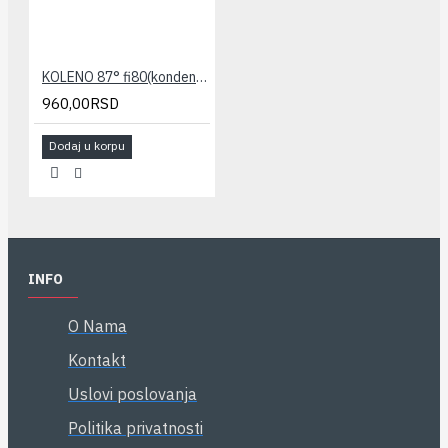
KOLENO 87° fi80(kondenz.) STABILE
960,00RSD
Dodaj u korpu
INFO
O Nama
Kontakt
Uslovi poslovanja
Politika privatnosti