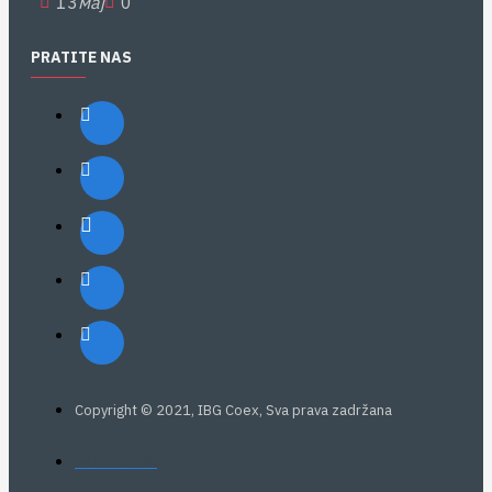
13
мај
0
PRATITE NAS
Copyright © 2021, IBG Coex, Sva prava zadržana
web: Eurovik