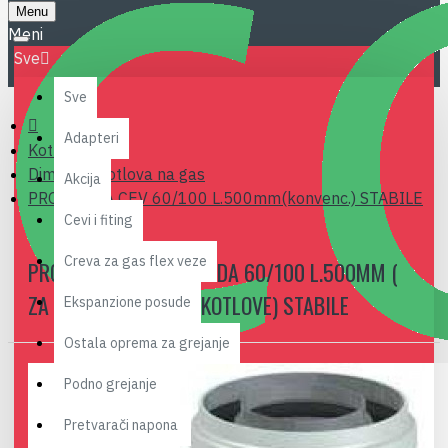
Menu
Sve
Sve
Adapteri
Kotlovi
Dimovodi kotlova na gas
Akcija
PRODUZNA CEV 60/100 L.500mm(konvenc.) STABILE
Cevi i fiting
Creva za gas flex veze
PRODUZNA CEVDIMOVODA 60/100 L.500MM (
ZA KONVENCIONALNE KOTLOVE) STABILE
Ekspanzione posude
Ostala oprema za grejanje
Podno grejanje
Pretvarači napona