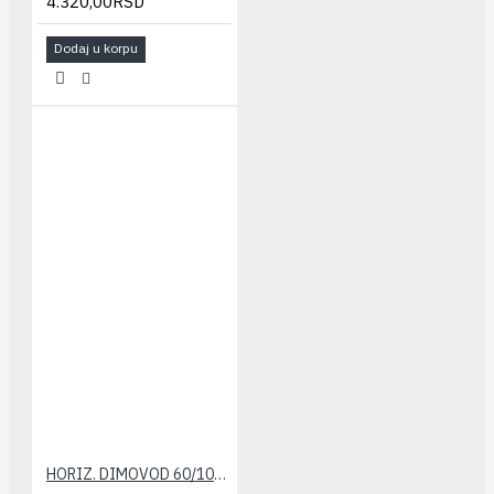
4.320,00RSD
Dodaj u korpu
HORIZ. DIMOVOD 60/100(konvenc.) set STABILE