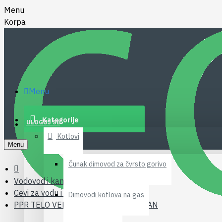
Menu
Korpa
Menu
Kategorije
ULOGUJ SE
Kotlovi
Menu
Čunak dimovod za čvrsto gorivo
Vodovod i kanalizacija
Cevi za vodu i fiting
Dimovodi kotlova na gas
PPR TELO VENTILA(zeleno) 32 PESTAN