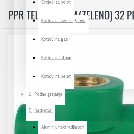
Grejači za pelet
PPR TELO VENTILA(ZELENO) 32 P
Kotlovi na čvrsto gorivo
Kotlovi na gas
Kotlovi na struju
Kotlovi na pelet
Podno grejanje
Radijatori
Aluminijumski radijatori