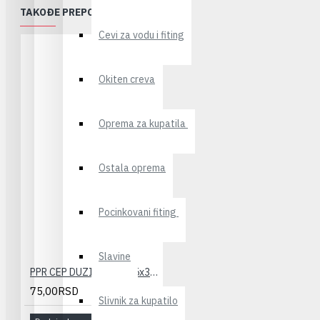
TAKOĐE PREPORUČUJEMO
Cevi za vodu i fiting
Okiten creva
Oprema za kupatila
Ostala oprema
Pocinkovani fiting
Slavine
PPR CEP DUZI(crveni) 25x3/4" PESTAN
75,00RSD
Slivnik za kupatilo