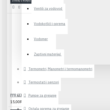
Dodaj u korpu
Ventili za vodovod
Vodokotlići i oprema
Vodomer
Zaptivni materijal
Termometri, Manometri i termomanometri
Termostati i senzori
PPR CEP(beli) 20x1/2" PILSA
Pumpe za grejanje
15,00RSD
Ostala oprema za grejanje