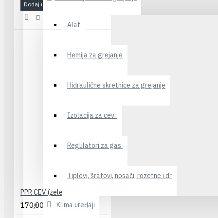
Dodaj u korpu
Alat
Hemija za grejanje
Hidraulične skretnice za grejanje
Izolacija za cevi
Regulatori za gas
Tiplovi, šrafovi, nosači, rozetne i dr
PPR CEV (zelena) 20 - 1/2" PESTAN
Klima uređaji
170,00RSD