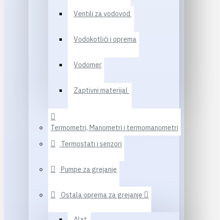
Ventili za vodovod
Vodokotlići i oprema
Vodomer
Zaptivni materijal
Termometri, Manometri i termomanometri
Termostati i senzori
Pumpe za grejanje
Ostala oprema za grejanje
Alat