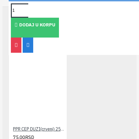
TAKOĐE PREPORUČUJEMO
DODAJ U KORPU
PPR CEP DUZI(crveni) 25x3/4" PESTAN
75,00RSD