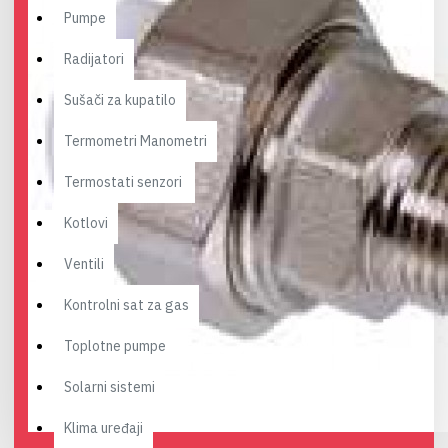
Pumpe
Radijatori
Sušači za kupatilo
Termometri Manometri
Termostati senzori
Kotlovi
Ventili
Kontrolni sat za gas
Toplotne pumpe
Solarni sistemi
Klima uređaji