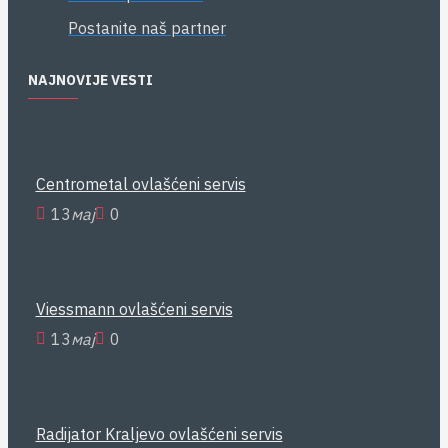
Postanite naš partner
NAJNOVIJE VESTI
Centrometal ovlašćeni servis
13
мај
0
Viessmann ovlašćeni servis
13
мај
0
Radijator Kraljevo ovlašćeni servis