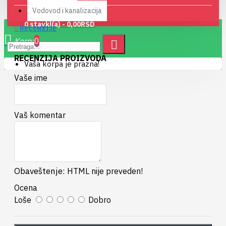
Vodovod i kanalizacija
0 stavki(a) - 0,00RSD
RECENZIJE
0
RECENZIJA PROIZVODA
Vaša korpa je prazna!
Vaše ime
Vaš komentar
Obaveštenje:
HTML nije preveden!
Ocena
Loše
Dobro