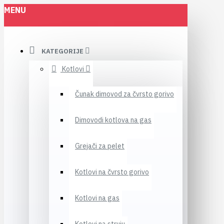
MENU
KATEGORIJE
Kotlovi
Čunak dimovod za čvrsto gorivo
Dimovodi kotlova na gas
Grejači za pelet
Kotlovi na čvrsto gorivo
Kotlovi na gas