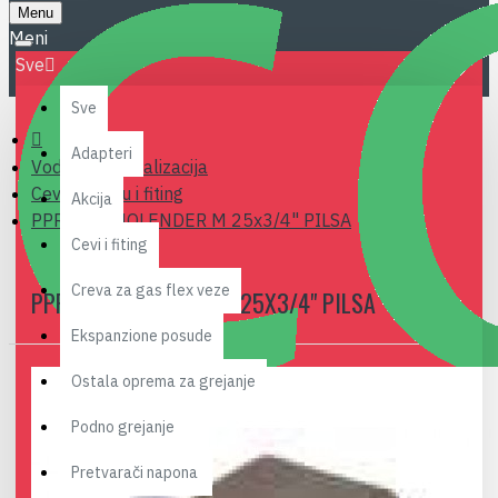
Menu
Sve
Sve
Adapteri
Vodovod i kanalizacija
Cevi za vodu i fiting
Akcija
PPR MET. HOLENDER M 25x3/4" PILSA
Cevi i fiting
Creva za gas flex veze
PPR MET. HOLENDER M 25X3/4" PILSA
Ekspanzione posude
Ostala oprema za grejanje
Podno grejanje
Pretvarači napona