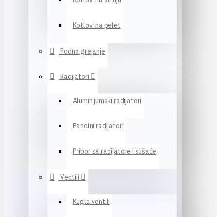
Kotlovi na struju
Kotlovi na pelet
Podno grejanje
Radijatori
Aluminijumski radijatori
Panelni radijatori
Pribor za radijatore i sušaće
Ventili
Kugla ventili