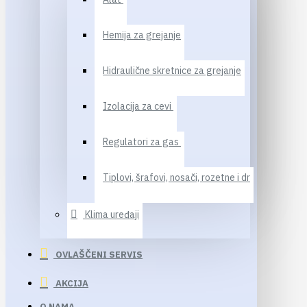
Hemija za grejanje
Hidraulične skretnice za grejanje
Izolacija za cevi
Regulatori za gas
Tiplovi, šrafovi, nosači, rozetne i dr
Klima uređaji
OVLAŠČENI SERVIS
AKCIJA
O NAMA