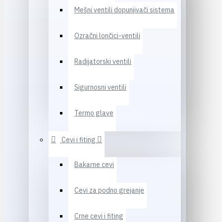
Mešni ventili dopunjivači sistema
Ozračni lončici-ventili
Radijatorski ventili
Sigurnosni ventili
Termo glave
Cevi i fiting
Bakarne cevi
Cevi za podno grejanje
Crne cevi i fiting