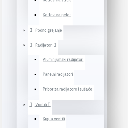
Kotlovi na struju
Kotlovi na pelet
Podno grejanje
Radijatori
Aluminijumski radijatori
Panelni radijatori
Pribor za radijatore i sušaće
Ventili
Kugla ventili