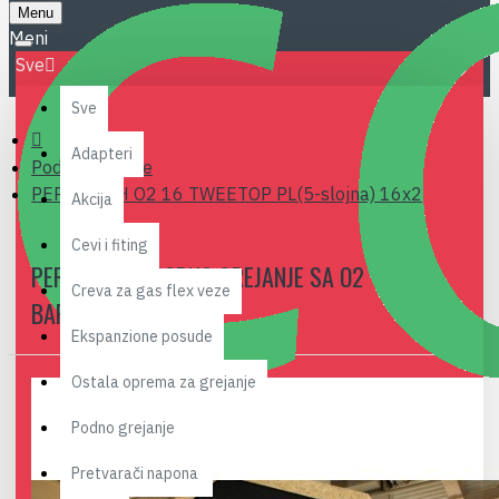
Menu
Sve
Sve
Adapteri
Podno grejanje
PERT/EVOH O2 16 TWEETOP PL(5-slojna) 16x2
Akcija
Cevi i fiting
PERT CEV ZA PODNO GREJANJE SA O2
Creva za gas flex veze
BARIJEROM 16X2
Ekspanzione posude
Ostala oprema za grejanje
Podno grejanje
Pretvarači napona