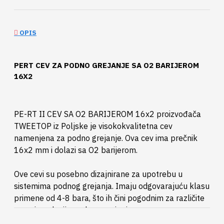
OPIS
PERT CEV ZA PODNO GREJANJE SA O2 BARIJEROM
16X2
PE-RT II CEV SA O2 BARIJEROM 16x2 proizvođača
TWEETOP iz Poljske je visokokvalitetna cev
namenjena za podno grejanje. Ova cev ima prečnik
16x2 mm i dolazi sa O2 barijerom.
Ove cevi su posebno dizajnirane za upotrebu u
sistemima podnog grejanja. Imaju odgovarajuću klasu
primene od 4-8 bara, što ih čini pogodnim za različite
vrste instalacija podnog grejanja.