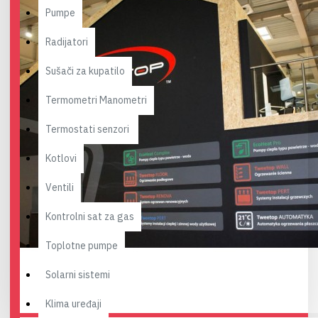
Pumpe
Radijatori
Sušači za kupatilo
Termometri Manometri
Termostati senzori
Kotlovi
Ventili
Kontrolni sat za gas
Toplotne pumpe
Solarni sistemi
Klima uređaji