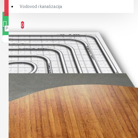
Vodovod i kanalizacija
0 stavki(a) - 0,00RSD
0
Vaša korpa je prazna!