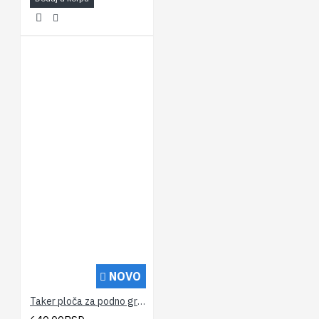
NOVO
Taker ploča za podno grejanje 25mm debljine PP EPS100 10m2