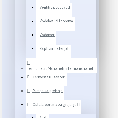
Ventili za vodovod
Vodokotlići i oprema
Vodomer
Zaptivni materijal
Termometri, Manometri i termomanometri
Termostati i senzori
Pumpe za grejanje
Ostala oprema za grejanje
Alat