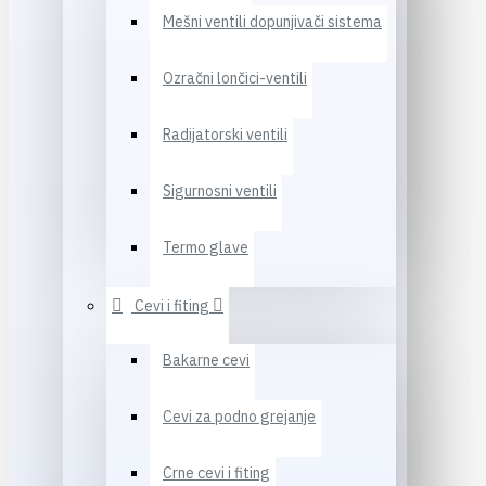
Mešni ventili dopunjivači sistema
Ozračni lončici-ventili
Radijatorski ventili
Sigurnosni ventili
Termo glave
Cevi i fiting
Bakarne cevi
Cevi za podno grejanje
Crne cevi i fiting