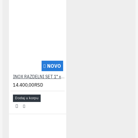
NOVO
INOX RAZDELNI SET 1" x 10 izlaza za radijatorsko grejanje
14.400,00RSD
Dodaj u korpu