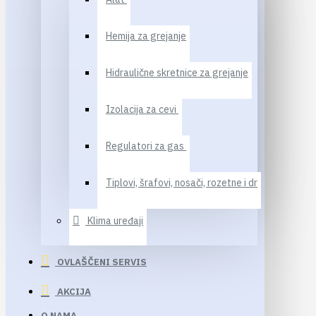
Hemija za grejanje
Hidraulične skretnice za grejanje
Izolacija za cevi
Regulatori za gas
Tiplovi, šrafovi, nosači, rozetne i dr
Klima uređaji
OVLAŠČENI SERVIS
AKCIJA
O NAMA