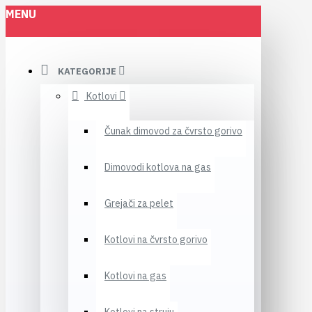
MENU
KATEGORIJE
Kotlovi
Čunak dimovod za čvrsto gorivo
Dimovodi kotlova na gas
Grejači za pelet
Kotlovi na čvrsto gorivo
Kotlovi na gas