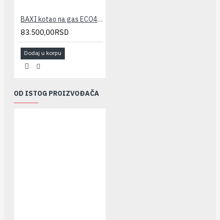
BAXI kotao na gas ECO4 S 24 F(fasada-kombi)
83.500,00RSD
Dodaj u korpu
OD ISTOG PROIZVOĐAČA