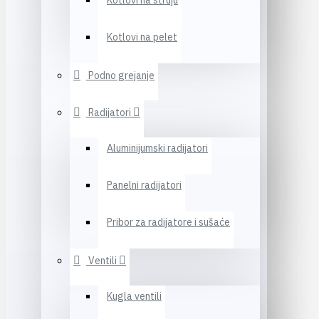
Kotlovi na struju
Kotlovi na pelet
Podno grejanje
Radijatori
Aluminijumski radijatori
Panelni radijatori
Pribor za radijatore i sušaće
Ventili
Kugla ventili