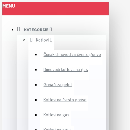
MENU
KATEGORIJE
Kotlovi
Čunak dimovod za čvrsto gorivo
Dimovodi kotlova na gas
Grejači za pelet
Kotlovi na čvrsto gorivo
Kotlovi na gas