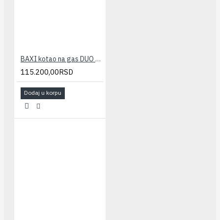
BAXI kotao na gas DUO TEC COMPACT 24GA(22-26kw - kombi)
115.200,00RSD
Dodaj u korpu