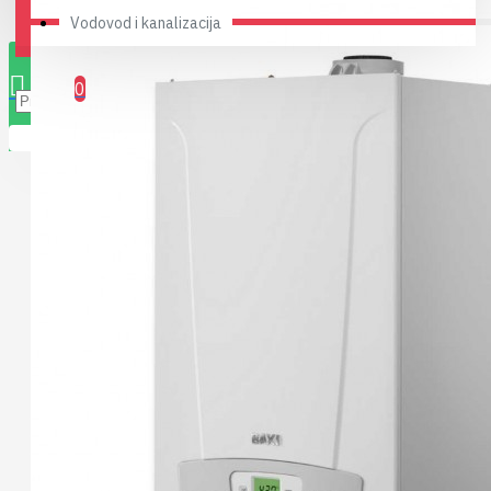
Vodovod i kanalizacija
0 stavki(a) - 0,00RSD
0
Vaša korpa je prazna!