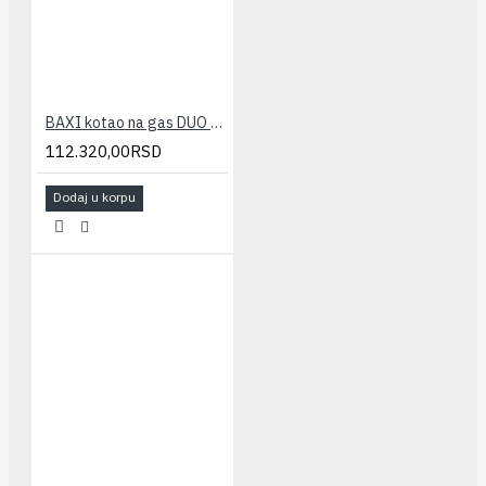
BAXI kotao na gas DUO TEC COMPACT 1.24GA(cirko-kondenz.)
112.320,00RSD
Dodaj u korpu