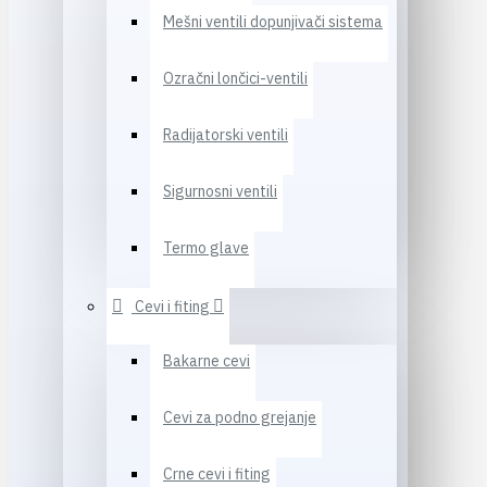
Mešni ventili dopunjivači sistema
Ozračni lončici-ventili
Radijatorski ventili
Sigurnosni ventili
Termo glave
Cevi i fiting
Bakarne cevi
Cevi za podno grejanje
Crne cevi i fiting