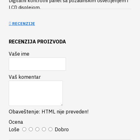
Digitalni kontrolni panel sa pozadinskim osvetljenjem i
LCD displejom.
Kompaktna dimenzija kotla i mala težina.
RECENZIJE
Kompletna paleta pribora za pojedinačni i kaskadnu
instalaciju kotlova.
RECENZIJA PROIZVODA
ENERGETSKA EFIKASNOST ***
Vaše ime
Vaš komentar
Obaveštenje:
HTML nije preveden!
Ocena
Loše
Dobro