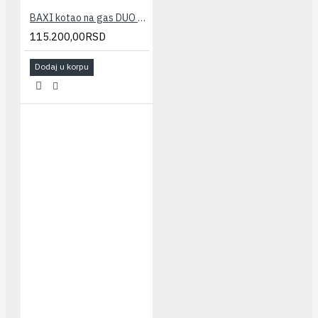
BAXI kotao na gas DUO TEC COMPACT 24GA(22-26kw - kombi)
115.200,00RSD
Dodaj u korpu