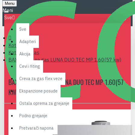
Menu
Sve
Sve
Adapteri
Kotlovi
Kotlovi na gas
Akcija
BAXI kotao na gas LUNA DUO TEC MP 1.60(57 kw)
Cevi i fiting
Creva za gas flex veze
BAXI KOTAO NA GAS LUNA DUO TEC MP 1.60(57
KW)
Ekspanzione posude
Ostala oprema za grejanje
Podno grejanje
Pretvarači napona