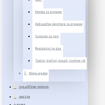
Hemija za grejanje
Hidraulične skretnice za grejanje
Izolacija za cevi
Regulatori za gas
Tiplovi, šrafovi, nosači, rozetne i dr
Klima uređaji
OVLAŠČENI SERVIS
AKCIJA
O NAMA