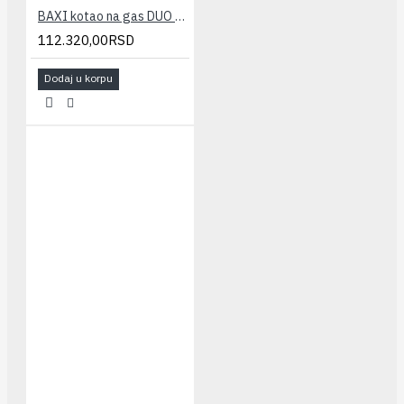
BAXI kotao na gas DUO TEC COMPACT 1.24GA(cirko-kondenz.)
112.320,00RSD
Dodaj u korpu