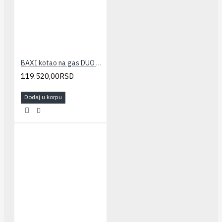
BAXI kotao na gas DUO TEC COMPACT 28GA(26-28kw - kombi)
119.520,00RSD
Dodaj u korpu