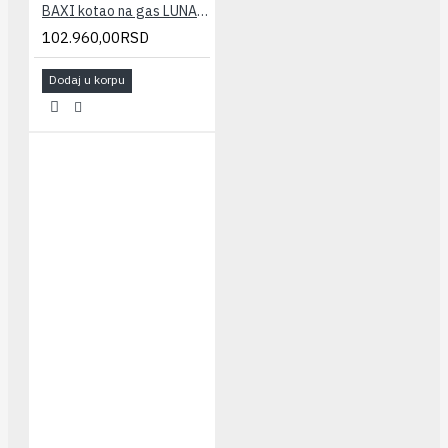
BAXI kotao na gas LUNA 3 240 FI(fasada-kombi)
102.960,00RSD
Dodaj u korpu