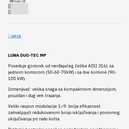
OPIS
LUNA DUO-TEC MP
Poseduje gorionik od nerđajućeg čelika AISI 316L sa
jednom komorom (50-60-70kW) i sa dve komore (90-
100 kW).
Izmenjivač: velika snaga sa kompaktnom dimenzijom,
pouzdan i dug vek trajanja.
Veliki raspon modulacije 1÷9: bolja efikasnost
zahvaljujući redukovanom broju isključivanja i ponovnog
uključivanja pri radu kotla.