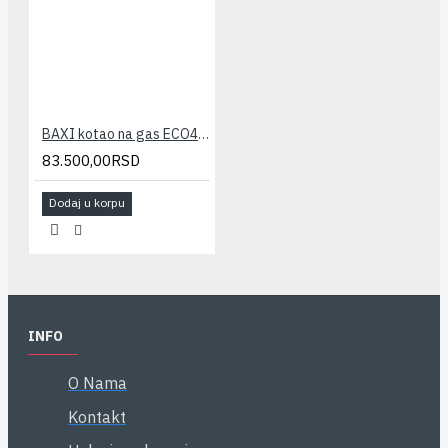
BAXI kotao na gas ECO4 S 24 F(fasada-kombi)
83.500,00RSD
Dodaj u korpu
INFO
O Nama
Kontakt