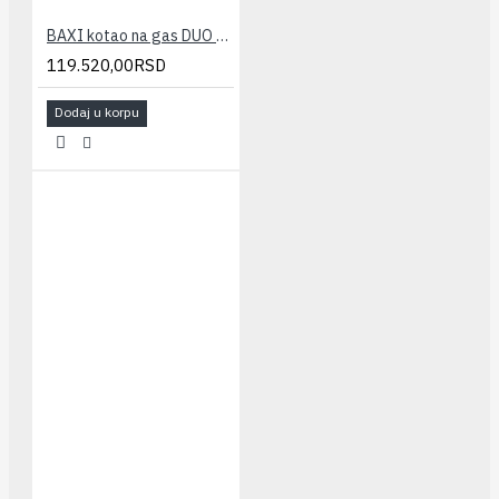
BAXI kotao na gas DUO TEC COMPACT 28GA(26-28kw - kombi)
119.520,00RSD
Dodaj u korpu