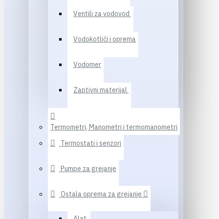
Ventili za vodovod
Vodokotlići i oprema
Vodomer
Zaptivni materijal
Termometri, Manometri i termomanometri
Termostati i senzori
Pumpe za grejanje
Ostala oprema za grejanje
Alat